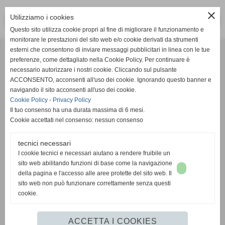
close
Utilizziamo i cookies
<< PRECEDENTE
SUCCESSIVO >>
Questo sito utilizza cookie propri al fine di migliorare il funzionamento e
monitorare le prestazioni del sito web e/o cookie derivati da strumenti
Effesystem di Fabio Favati
esterni che consentono di inviare messaggi pubblicitari in linea con le tue
preferenze, come dettagliato nella Cookie Policy. Per continuare è
necessario autorizzare i nostri cookie. Cliccando sul pulsante
Sede legale -Piazza Carducci 18 55045 Pietrasanta (LU)
ACCONSENTO, acconsenti all'uso dei cookie. Ignorando questo banner e
navigando il sito acconsenti all'uso dei cookie.
Sede - Via Ottorino Ciabattini Viareggio
Cookie Policy
-
Privacy Policy
(LU)
Il tuo consenso ha una durata massima di 6 mesi.
Cookie accettati nel consenso: nessun consenso
Sede - Via della Piazza Bianca 15 56025 Pontedera (PI)
tecnici necessari
Tel. 05841530394
I cookie tecnici e necessari aiutano a rendere fruibile un
Cell. 3498103952
sito web abilitando funzioni di base come la navigazione
effesystem@gmail.com
info@effesystem.it
della pagina e l'accesso alle aree protette del sito web. Il
Effesystem , impianti telefonici ,vendita e assistenza computer ,informatica ,
sito web non può funzionare correttamente senza questi
impianti allarme , impianti videosorveglianza ,domotica , siti internet ,
cookie.
telecamere ip . Versilia ,Viareggio , Forte dei Marmi , Lido di Camaiore ,
pontedera , pisa , Lucca ,Empoli , Livorno.
ACCETTA I COOKIES