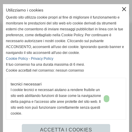
close
Utilizziamo i cookies
<< PRECEDENTE
SUCCESSIVO >>
Questo sito utilizza cookie propri al fine di migliorare il funzionamento e
monitorare le prestazioni del sito web e/o cookie derivati da strumenti
Effesystem di Fabio Favati
esterni che consentono di inviare messaggi pubblicitari in linea con le tue
preferenze, come dettagliato nella Cookie Policy. Per continuare è
necessario autorizzare i nostri cookie. Cliccando sul pulsante
Sede legale -Piazza Carducci 18 55045 Pietrasanta (LU)
ACCONSENTO, acconsenti all'uso dei cookie. Ignorando questo banner e
navigando il sito acconsenti all'uso dei cookie.
Sede - Via Ottorino Ciabattini Viareggio
Cookie Policy
-
Privacy Policy
(LU)
Il tuo consenso ha una durata massima di 6 mesi.
Cookie accettati nel consenso: nessun consenso
Sede - Via della Piazza Bianca 15 56025 Pontedera (PI)
tecnici necessari
Tel. 05841530394
I cookie tecnici e necessari aiutano a rendere fruibile un
Cell. 3498103952
sito web abilitando funzioni di base come la navigazione
effesystem@gmail.com
info@effesystem.it
della pagina e l'accesso alle aree protette del sito web. Il
Effesystem , impianti telefonici ,vendita e assistenza computer ,informatica ,
sito web non può funzionare correttamente senza questi
impianti allarme , impianti videosorveglianza ,domotica , siti internet ,
cookie.
telecamere ip . Versilia ,Viareggio , Forte dei Marmi , Lido di Camaiore ,
pontedera , pisa , Lucca ,Empoli , Livorno.
ACCETTA I COOKIES