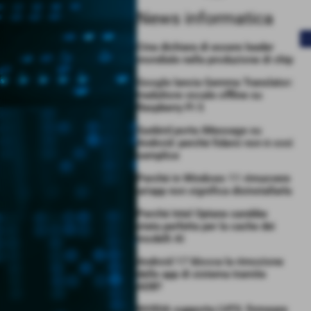
News informatica
<
Cina dichiara di essere leader
mondiale nella produzione di chip
Google lancia Gemma Translator:
traduttore vocale offline su
Raspberry Pi 5
Sunbird porta iMessage su
Android: perché fidarsi non è così
semplice
Perché in Windows 11 rimuovere
un’app non significa disinstallarla
Perché Intel Optane sarebbe
stata perfetta per la cache dei
modelli AI
Android 17 blocca la rimozione
delle app di sistema tramite
ADB?
NVIDIA supporta LVFS: firmware