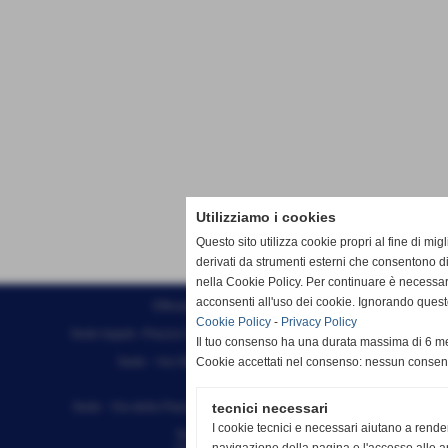
Utilizziamo i cookies
Questo sito utilizza cookie propri al fine di mi
derivati da strumenti esterni che consentono di
nella Cookie Policy. Per continuare è necessa
acconsenti all'uso dei cookie. Ignorando quest
Effesystem di Fabio Favati
Cookie Policy
-
Privacy Policy
Sede legale -Piazza Carducci 18 55045 Pietrasanta (LU)
Il tuo consenso ha una durata massima di 6 me
Sede - Via Ottorino Ciabattini Viareggio
Cookie accettati nel consenso: nessun conse
(LU)
Sede - Via della Piazza Bianca 15 56025 Pontedera (PI)
tecnici necessari
I cookie tecnici e necessari aiutano a rende
Tel. 05841530394