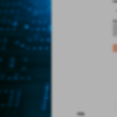
co
no
rss