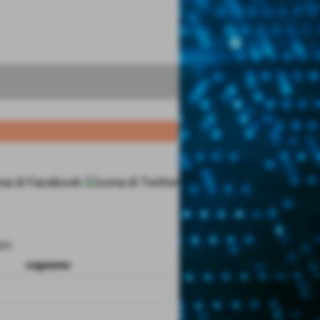
ri.
cognome