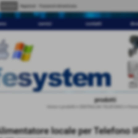
" content="
">
Registrati
Password dimenticata
amo
servizi
contatti
dov
prodotti
Home
>
prodotti
>
CENTRALINI TELEFONICI
>
Panas
limentatore locale per Telefono 