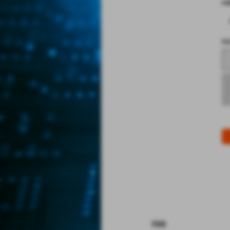
co
no
rss