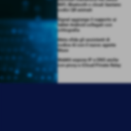
WiFi, Bluetooth o cloud: bastano
codici QR animati
Signal aggiunge il supporto ai
tablet Android collegati con
crittografia
Meta sfida gli assistenti di
codice AI con il nuovo agente
Muse
WebKit espone IP e DNS anche
con proxy e iCloud Private Relay