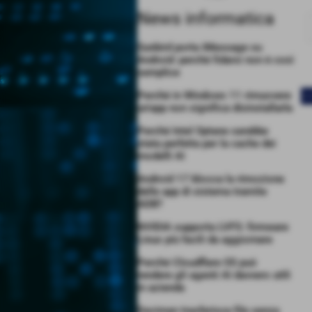
News informatica
Sunbird porta iMessage su
Android: perché fidarsi non è così
semplice
Perché in Windows 11 rimuovere
<
un’app non significa disinstallarla
Perché Intel Optane sarebbe
stata perfetta per la cache dei
modelli AI
Android 17 blocca la rimozione
delle app di sistema tramite
ADB?
NVIDIA supporta LVFS: firmware
Linux più facili da aggiornare
Perché Cloudflare OS può
rendere gli agenti AI davvero utili
in azienda
Decimen trasferisce file senza