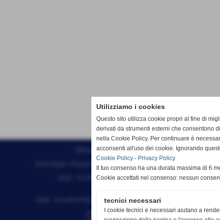
Utilizziamo i cookies
Questo sito utilizza cookie propri al fine di mi
derivati da strumenti esterni che consentono di
nella Cookie Policy. Per continuare è necessa
acconsenti all'uso dei cookie. Ignorando quest
Effesystem di Fabio Favati
Cookie Policy
-
Privacy Policy
Sede legale -Piazza Carducci 18 55045 Pietrasanta (LU)
Il tuo consenso ha una durata massima di 6 me
Sede - Via Ottorino Ciabattini Viareggio
Cookie accettati nel consenso: nessun conse
(LU)
Sede - Via della Piazza Bianca 15 56025 Pontedera (PI)
tecnici necessari
I cookie tecnici e necessari aiutano a rende
Tel. 05841530394