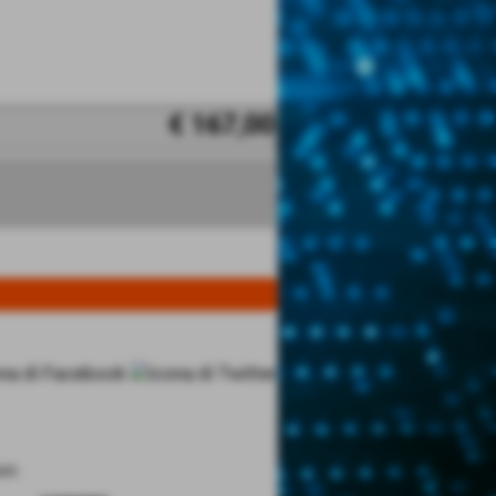
€ 167,00
ri.