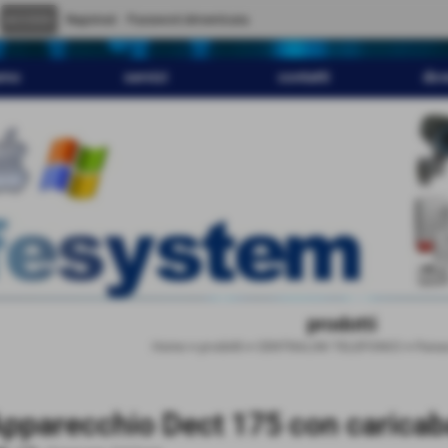
" content="
">
Registrati
Password dimenticata
amo
servizi
contatti
dov
prodotti
Home
>
prodotti
>
CENTRALINI TELEFONICI
>
Panas
pparecchio Dect 175 con caricab