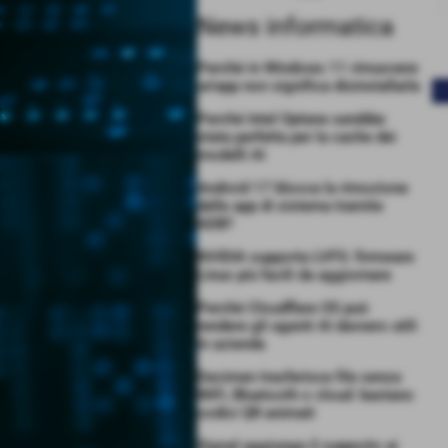
News informatica
Perché in Windows 11 rimuovere
un’app non significa disinstallarla
<
Perché Intel Optane sarebbe
stata perfetta per la cache dei
modelli AI
Android 17 blocca la rimozione
delle app di sistema tramite
ADB?
NVIDIA supporta LVFS: firmware
Linux più facili da aggiornare
Perché Cloudflare OS può
rendere gli agenti AI davvero utili
in azienda
Decimen trasferisce file senza
WiFi, Bluetooth o cloud: bastano
codici QR animati
Signal aggiunge il supporto ai