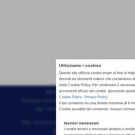
Utilizziamo i cookies
Questo sito utilizza cookie propri al fine di mi
derivati da strumenti esterni che consentono di
nella Cookie Policy. Per continuare è necessa
acconsenti all'uso dei cookie. Ignorando quest
Effesystem di Fabio Favati
Cookie Policy
-
Privacy Policy
Sede legale -Piazza Carducci 18 55045 Pietrasanta (LU)
Il tuo consenso ha una durata massima di 6 me
Sede - Via Ottorino Ciabattini Viareggio
Cookie accettati nel consenso: nessun conse
(LU)
Sede - Via della Piazza Bianca 15 56025 Pontedera (PI)
tecnici necessari
I cookie tecnici e necessari aiutano a rende
Tel. 05841530394