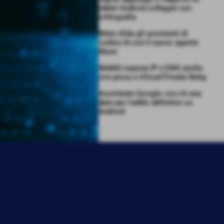
tablet Android collegati con
crittografia
Meta sfida gli assistenti di
codice AI con il nuovo agente
Muse
WebKit espone IP e DNS anche
con proxy e iCloud Private Relay
Assistente Google: ora c’è una
data per l’addio definitivo su
Android