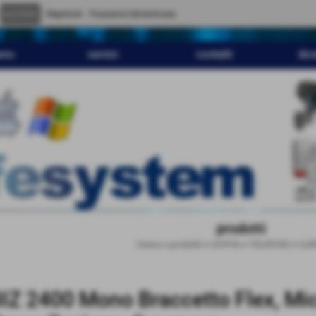
" content="
">
Registrati
Password dimenticata
amo
servizi
contatti
dov
prodotti
Home
>
prodotti
>
CUFFIE e TELEFONI
>
Cuff
IZ 2400 Mono Braccetto Flex, Mic