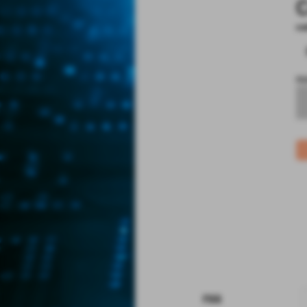
C
co
no
rss