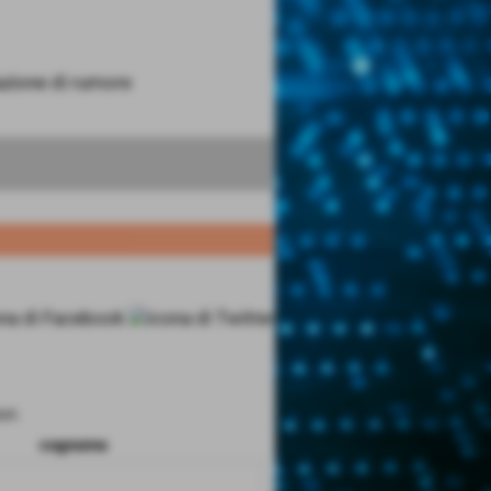
azione di rumore
ri.
cognome