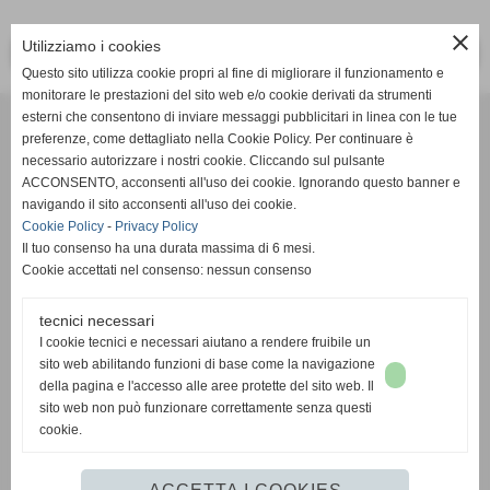
close
Utilizziamo i cookies
<< PRECEDENTE
SUCCESSIVO >>
Questo sito utilizza cookie propri al fine di migliorare il funzionamento e
monitorare le prestazioni del sito web e/o cookie derivati da strumenti
Effesystem di Fabio Favati
esterni che consentono di inviare messaggi pubblicitari in linea con le tue
preferenze, come dettagliato nella Cookie Policy. Per continuare è
necessario autorizzare i nostri cookie. Cliccando sul pulsante
Sede legale -Piazza Carducci 18 55045 Pietrasanta (LU)
ACCONSENTO, acconsenti all'uso dei cookie. Ignorando questo banner e
navigando il sito acconsenti all'uso dei cookie.
Sede - Via Ottorino Ciabattini Viareggio
Cookie Policy
-
Privacy Policy
(LU)
Il tuo consenso ha una durata massima di 6 mesi.
Cookie accettati nel consenso: nessun consenso
Sede - Via della Piazza Bianca 15 56025 Pontedera (PI)
tecnici necessari
Tel. 05841530394
I cookie tecnici e necessari aiutano a rendere fruibile un
Cell. 3498103952
sito web abilitando funzioni di base come la navigazione
effesystem@gmail.com
info@effesystem.it
della pagina e l'accesso alle aree protette del sito web. Il
Effesystem , impianti telefonici ,vendita e assistenza computer ,informatica ,
sito web non può funzionare correttamente senza questi
impianti allarme , impianti videosorveglianza ,domotica , siti internet ,
cookie.
telecamere ip . Versilia ,Viareggio , Forte dei Marmi , Lido di Camaiore ,
pontedera , pisa , Lucca ,Empoli , Livorno.