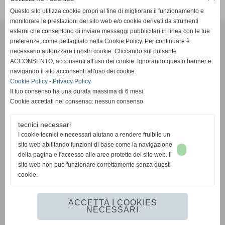
Questo sito utilizza cookie propri al fine di migliorare il funzionamento e
monitorare le prestazioni del sito web e/o cookie derivati da strumenti
Effesystem di Fabio Favati
esterni che consentono di inviare messaggi pubblicitari in linea con le tue
preferenze, come dettagliato nella Cookie Policy. Per continuare è
necessario autorizzare i nostri cookie. Cliccando sul pulsante
Sede legale -Piazza Carducci 18 55045 Pietrasanta (LU)
ACCONSENTO, acconsenti all'uso dei cookie. Ignorando questo banner e
navigando il sito acconsenti all'uso dei cookie.
Sede - Via Ottorino Ciabattini Viareggio
Cookie Policy
-
Privacy Policy
(LU)
Il tuo consenso ha una durata massima di 6 mesi.
Cookie accettati nel consenso: nessun consenso
Sede - Via della Piazza Bianca 15 56025 Pontedera (PI)
tecnici necessari
Tel. 05841530394
I cookie tecnici e necessari aiutano a rendere fruibile un
Cell. 3498103952
sito web abilitando funzioni di base come la navigazione
effesystem@gmail.com
info@effesystem.it
della pagina e l'accesso alle aree protette del sito web. Il
Effesystem , impianti telefonici ,vendita e assistenza computer ,informatica ,
sito web non può funzionare correttamente senza questi
impianti allarme , impianti videosorveglianza ,domotica , siti internet ,
cookie.
telecamere ip . Versilia ,Viareggio , Forte dei Marmi , Lido di Camaiore ,
pontedera , pisa , Lucca ,Empoli , Livorno.
ACCETTA I COOKIES
NECESSARI
www.effesystem.it