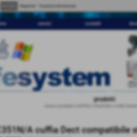
" content="
">
Registrati
Password dimenticata
amo
servizi
contatti
dov
prodotti
Home
>
prodotti
>
CUFFIE e TELEFONI
>
Cuffie Plant
351N/A cuffia Dect compatibile st