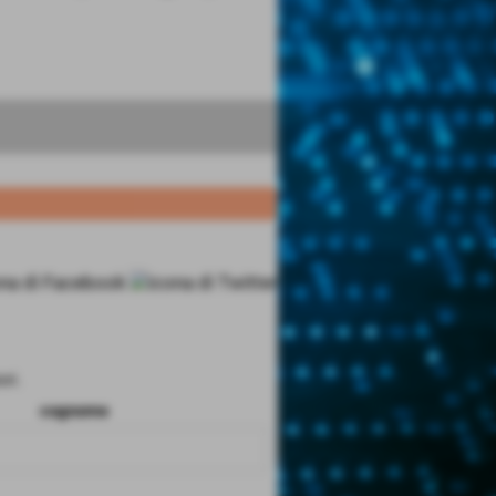
ri.
cognome