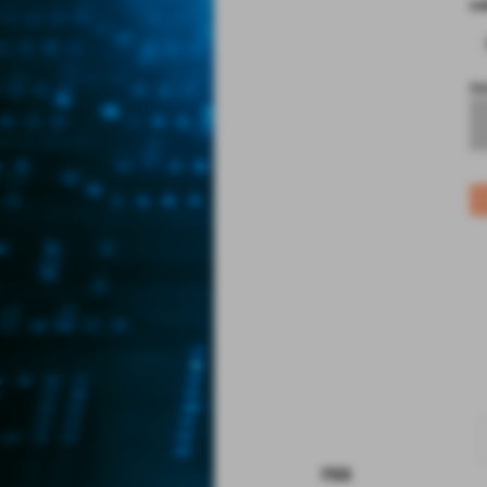
co
no
rss