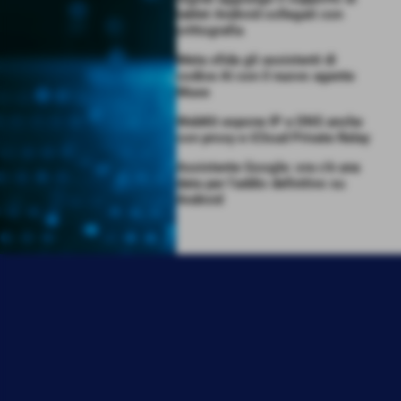
tablet Android collegati con
crittografia
Meta sfida gli assistenti di
codice AI con il nuovo agente
Muse
WebKit espone IP e DNS anche
con proxy e iCloud Private Relay
Assistente Google: ora c’è una
data per l’addio definitivo su
Android