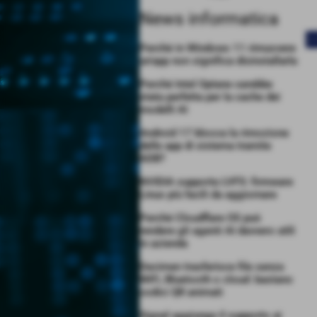
News informatica
<
Perché in Windows 11 rimuovere
un’app non significa disinstallarla
Perché Intel Optane sarebbe
stata perfetta per la cache dei
modelli AI
Android 17 blocca la rimozione
delle app di sistema tramite
ADB?
NVIDIA supporta LVFS: firmware
Linux più facili da aggiornare
Perché Cloudflare OS può
rendere gli agenti AI davvero utili
in azienda
Decimen trasferisce file senza
WiFi, Bluetooth o cloud: bastano
codici QR animati
Signal aggiunge il supporto ai