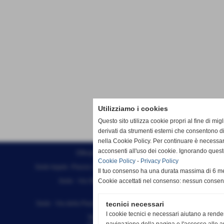
Utilizziamo i cookies
Questo sito utilizza cookie propri al fine di mi
derivati da strumenti esterni che consentono di
nella Cookie Policy. Per continuare è necessa
acconsenti all'uso dei cookie. Ignorando quest
Effesystem di Fabio Favati
Cookie Policy
-
Privacy Policy
Sede legale -Piazza Carducci 18 55045 Pietrasanta (LU)
Il tuo consenso ha una durata massima di 6 me
Sede - Via Ottorino Ciabattini Viareggio
Cookie accettati nel consenso: nessun conse
(LU)
Sede - Via della Piazza Bianca 15 56025 Pontedera (PI)
tecnici necessari
I cookie tecnici e necessari aiutano a rende
Tel. 05841530394