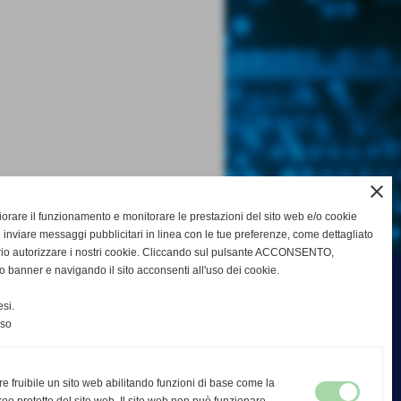
close
gliorare il funzionamento e monitorare le prestazioni del sito web e/o cookie
 inviare messaggi pubblicitari in linea con le tue preferenze, come dettagliato
rio autorizzare i nostri cookie. Cliccando sul pulsante ACCONSENTO,
o banner e navigando il sito acconsenti all'uso dei cookie.
si.
nso
re fruibile un sito web abilitando funzioni di base come la