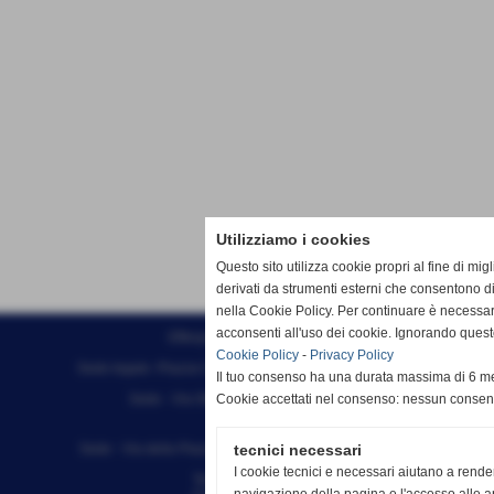
Utilizziamo i cookies
Questo sito utilizza cookie propri al fine di mi
derivati da strumenti esterni che consentono di
nella Cookie Policy. Per continuare è necessa
acconsenti all'uso dei cookie. Ignorando quest
Effesystem di Fabio Favati
Cookie Policy
-
Privacy Policy
Sede legale -Piazza Carducci 18 55045 Pietrasanta (LU)
Il tuo consenso ha una durata massima di 6 me
Sede - Via Ottorino Ciabattini Viareggio
Cookie accettati nel consenso: nessun conse
(LU)
Sede - Via della Piazza Bianca 15 56025 Pontedera (PI)
tecnici necessari
I cookie tecnici e necessari aiutano a rende
Tel. 05841530394