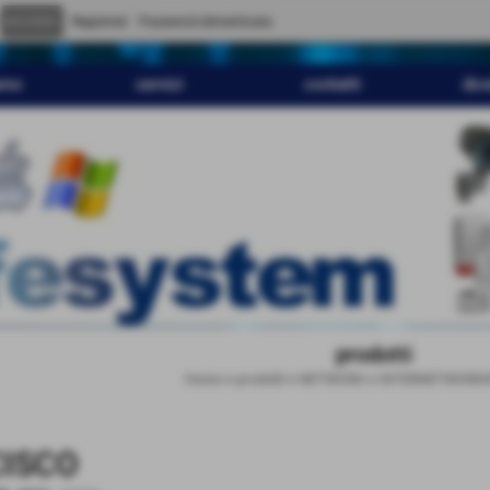
" content="
">
Registrati
Password dimenticata
amo
servizi
contatti
dov
prodotti
Home
>
prodotti
>
NETWORK e INTERNETWORK
CISCO