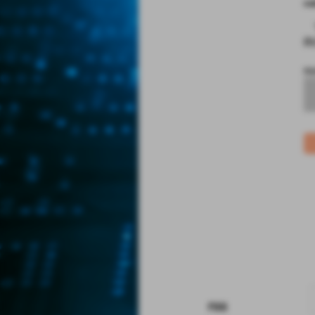
co
R
no
rss