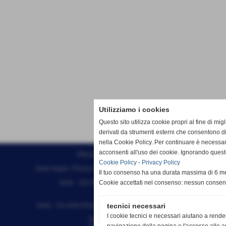
Utilizziamo i cookies
Questo sito utilizza cookie propri al fine di mi
derivati da strumenti esterni che consentono di
nella Cookie Policy. Per continuare è necessa
acconsenti all'uso dei cookie. Ignorando quest
Effesystem di Fabio Favati
Cookie Policy
-
Privacy Policy
Sede legale -Piazza Carducci 18 55045 Pietrasanta (LU)
Il tuo consenso ha una durata massima di 6 me
Sede - Via Ottorino Ciabattini Viareggio
Cookie accettati nel consenso: nessun conse
(LU)
Sede - Via della Piazza Bianca 15 56025 Pontedera (PI)
tecnici necessari
I cookie tecnici e necessari aiutano a rende
Tel. 05841530394