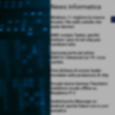
News informatica
Windows 11 migliora la ricerca:
<
troverà i file nelle cartelle che
usate davvero
AMD compra Taalas: perché
mettere i pesi AI nel chip può
cambiare tutto
Samsung porta per prima
HDR10+ Advanced sui TV: cosa
cambia
Cina dichiara di essere leader
mondiale nella produzione di chip
Google lancia Gemma Translator:
traduttore vocale offline su
Raspberry Pi 5
Sunbird porta iMessage su
Android: perché fidarsi non è così
semplice