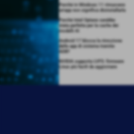
Perché in Windows 11 rimuovere
un’app non significa disinstallarla
Perché Intel Optane sarebbe
stata perfetta per la cache dei
modelli AI
Android 17 blocca la rimozione
delle app di sistema tramite
ADB?
NVIDIA supporta LVFS: firmware
Linux più facili da aggiornare