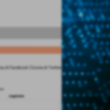
ri.
cognome