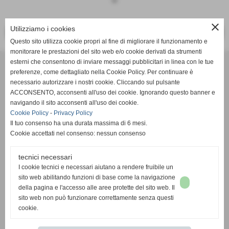
keyboard_arrow_down
close
Utilizziamo i cookies
<< PRECEDENTE
SUCCESSIVO >>
Questo sito utilizza cookie propri al fine di migliorare il funzionamento e
monitorare le prestazioni del sito web e/o cookie derivati da strumenti
Effesystem di Fabio Favati
esterni che consentono di inviare messaggi pubblicitari in linea con le tue
preferenze, come dettagliato nella Cookie Policy. Per continuare è
necessario autorizzare i nostri cookie. Cliccando sul pulsante
Sede legale -Piazza Carducci 18 55045 Pietrasanta (LU)
ACCONSENTO, acconsenti all'uso dei cookie. Ignorando questo banner e
navigando il sito acconsenti all'uso dei cookie.
Sede - Via Ottorino Ciabattini Viareggio
Cookie Policy
-
Privacy Policy
(LU)
Il tuo consenso ha una durata massima di 6 mesi.
Cookie accettati nel consenso: nessun consenso
Sede - Via della Piazza Bianca 15 56025 Pontedera (PI)
tecnici necessari
Tel. 05841530394
I cookie tecnici e necessari aiutano a rendere fruibile un
Cell. 3498103952
sito web abilitando funzioni di base come la navigazione
effesystem@gmail.com
info@effesystem.it
della pagina e l'accesso alle aree protette del sito web. Il
Effesystem , impianti telefonici ,vendita e assistenza computer ,informatica ,
sito web non può funzionare correttamente senza questi
impianti allarme , impianti videosorveglianza ,domotica , siti internet ,
cookie.
telecamere ip . Versilia ,Viareggio , Forte dei Marmi , Lido di Camaiore ,