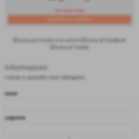
Non disponibile
Informazioni
I campi in grassetto sono obbligatori.
nome
cognome