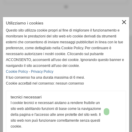
keyboard_arrow_down
close
Utilizziamo i cookies
<< PRECEDENTE
SUCCESSIVO >>
Questo sito utilizza cookie propri al fine di migliorare il funzionamento e
monitorare le prestazioni del sito web e/o cookie derivati da strumenti
Effesystem di Fabio Favati
esterni che consentono di inviare messaggi pubblicitari in linea con le tue
preferenze, come dettagliato nella Cookie Policy. Per continuare è
necessario autorizzare i nostri cookie. Cliccando sul pulsante
Sede legale -Piazza Carducci 18 55045 Pietrasanta (LU)
ACCONSENTO, acconsenti all'uso dei cookie. Ignorando questo banner e
navigando il sito acconsenti all'uso dei cookie.
Sede - Via Ottorino Ciabattini Viareggio
Cookie Policy
-
Privacy Policy
(LU)
Il tuo consenso ha una durata massima di 6 mesi.
Cookie accettati nel consenso: nessun consenso
Sede - Via della Piazza Bianca 15 56025 Pontedera (PI)
tecnici necessari
Tel. 05841530394
I cookie tecnici e necessari aiutano a rendere fruibile un
Cell. 3498103952
sito web abilitando funzioni di base come la navigazione
effesystem@gmail.com
info@effesystem.it
della pagina e l'accesso alle aree protette del sito web. Il
Effesystem , impianti telefonici ,vendita e assistenza computer ,informatica ,
sito web non può funzionare correttamente senza questi
impianti allarme , impianti videosorveglianza ,domotica , siti internet ,
cookie.