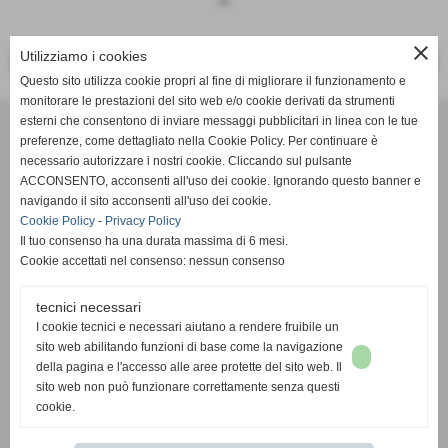
keyboard_arrow_down
close
Utilizziamo i cookies
<< PRECEDENTE
SUCCESSIVO >>
Questo sito utilizza cookie propri al fine di migliorare il funzionamento e
monitorare le prestazioni del sito web e/o cookie derivati da strumenti
Effesystem di Fabio Favati
esterni che consentono di inviare messaggi pubblicitari in linea con le tue
preferenze, come dettagliato nella Cookie Policy. Per continuare è
necessario autorizzare i nostri cookie. Cliccando sul pulsante
Sede legale -Piazza Carducci 18 55045 Pietrasanta (LU)
ACCONSENTO, acconsenti all'uso dei cookie. Ignorando questo banner e
navigando il sito acconsenti all'uso dei cookie.
Sede - Via Ottorino Ciabattini Viareggio
Cookie Policy
-
Privacy Policy
(LU)
Il tuo consenso ha una durata massima di 6 mesi.
Cookie accettati nel consenso: nessun consenso
Sede - Via della Piazza Bianca 15 56025 Pontedera (PI)
tecnici necessari
Tel. 05841530394
I cookie tecnici e necessari aiutano a rendere fruibile un
Cell. 3498103952
sito web abilitando funzioni di base come la navigazione
effesystem@gmail.com
info@effesystem.it
della pagina e l'accesso alle aree protette del sito web. Il
Effesystem , impianti telefonici ,vendita e assistenza computer ,informatica ,
sito web non può funzionare correttamente senza questi
impianti allarme , impianti videosorveglianza ,domotica , siti internet ,
cookie.
telecamere ip . Versilia ,Viareggio , Forte dei Marmi , Lido di Camaiore ,