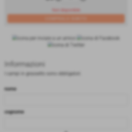
Non disponibile
Informazioni
I campi in grassetto sono obbligatori.
nome
cognome