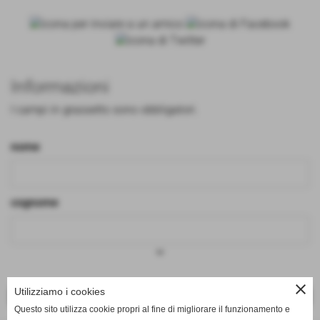
Informazioni
I campi in grassetto sono obbligatori.
nome
cognome
keyboard_arrow_down
close
Utilizziamo i cookies
<< PRECEDENTE
SUCCESSIVO >>
Questo sito utilizza cookie propri al fine di migliorare il funzionamento e