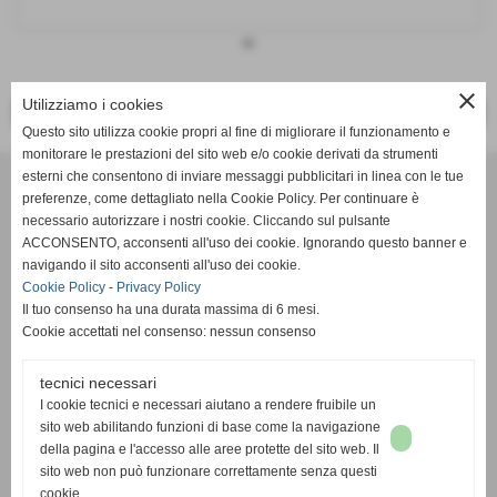
keyboard_arrow_down
close
Utilizziamo i cookies
<< PRECEDENTE
SUCCESSIVO >>
Questo sito utilizza cookie propri al fine di migliorare il funzionamento e
monitorare le prestazioni del sito web e/o cookie derivati da strumenti
Effesystem di Fabio Favati
esterni che consentono di inviare messaggi pubblicitari in linea con le tue
preferenze, come dettagliato nella Cookie Policy. Per continuare è
necessario autorizzare i nostri cookie. Cliccando sul pulsante
Sede legale -Piazza Carducci 18 55045 Pietrasanta (LU)
ACCONSENTO, acconsenti all'uso dei cookie. Ignorando questo banner e
navigando il sito acconsenti all'uso dei cookie.
Sede - Via Ottorino Ciabattini Viareggio
Cookie Policy
-
Privacy Policy
(LU)
Il tuo consenso ha una durata massima di 6 mesi.
Cookie accettati nel consenso: nessun consenso
Sede - Via della Piazza Bianca 15 56025 Pontedera (PI)
tecnici necessari
Tel. 05841530394
I cookie tecnici e necessari aiutano a rendere fruibile un
Cell. 3498103952
sito web abilitando funzioni di base come la navigazione
effesystem@gmail.com
info@effesystem.it
della pagina e l'accesso alle aree protette del sito web. Il
Effesystem , impianti telefonici ,vendita e assistenza computer ,informatica ,
sito web non può funzionare correttamente senza questi
impianti allarme , impianti videosorveglianza ,domotica , siti internet ,
cookie.