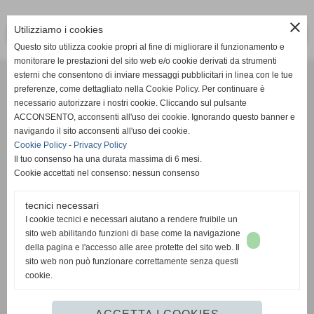
close
Utilizziamo i cookies
<< PRECEDENTE
SUCCESSIVO >>
Questo sito utilizza cookie propri al fine di migliorare il funzionamento e
monitorare le prestazioni del sito web e/o cookie derivati da strumenti
Effesystem di Fabio Favati
esterni che consentono di inviare messaggi pubblicitari in linea con le tue
preferenze, come dettagliato nella Cookie Policy. Per continuare è
necessario autorizzare i nostri cookie. Cliccando sul pulsante
Sede legale -Piazza Carducci 18 55045 Pietrasanta (LU)
ACCONSENTO, acconsenti all'uso dei cookie. Ignorando questo banner e
navigando il sito acconsenti all'uso dei cookie.
Sede - Via Ottorino Ciabattini Viareggio
Cookie Policy
-
Privacy Policy
(LU)
Il tuo consenso ha una durata massima di 6 mesi.
Cookie accettati nel consenso: nessun consenso
Sede - Via della Piazza Bianca 15 56025 Pontedera (PI)
tecnici necessari
Tel. 05841530394
I cookie tecnici e necessari aiutano a rendere fruibile un
Cell. 3498103952
sito web abilitando funzioni di base come la navigazione
effesystem@gmail.com
info@effesystem.it
della pagina e l'accesso alle aree protette del sito web. Il
Effesystem , impianti telefonici ,vendita e assistenza computer ,informatica ,
sito web non può funzionare correttamente senza questi
impianti allarme , impianti videosorveglianza ,domotica , siti internet ,
cookie.
telecamere ip . Versilia ,Viareggio , Forte dei Marmi , Lido di Camaiore ,
pontedera , pisa , Lucca ,Empoli , Livorno.