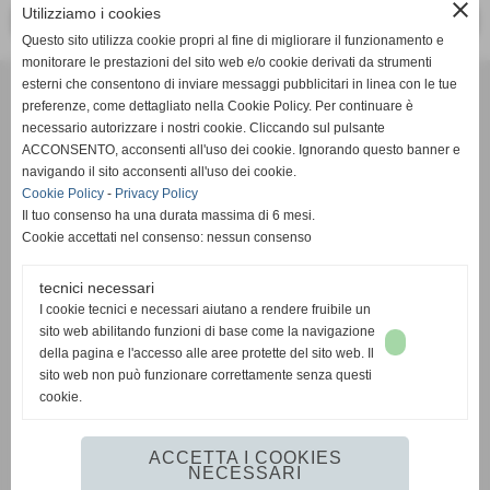
close
Utilizziamo i cookies
<< PRECEDENTE
SUCCESSIVO >>
Questo sito utilizza cookie propri al fine di migliorare il funzionamento e
monitorare le prestazioni del sito web e/o cookie derivati da strumenti
Effesystem di Fabio Favati
esterni che consentono di inviare messaggi pubblicitari in linea con le tue
preferenze, come dettagliato nella Cookie Policy. Per continuare è
necessario autorizzare i nostri cookie. Cliccando sul pulsante
Sede legale -Piazza Carducci 18 55045 Pietrasanta (LU)
ACCONSENTO, acconsenti all'uso dei cookie. Ignorando questo banner e
navigando il sito acconsenti all'uso dei cookie.
Sede - Via Ottorino Ciabattini Viareggio
Cookie Policy
-
Privacy Policy
(LU)
Il tuo consenso ha una durata massima di 6 mesi.
Cookie accettati nel consenso: nessun consenso
Sede - Via della Piazza Bianca 15 56025 Pontedera (PI)
tecnici necessari
Tel. 05841530394
I cookie tecnici e necessari aiutano a rendere fruibile un
Cell. 3498103952
sito web abilitando funzioni di base come la navigazione
effesystem@gmail.com
info@effesystem.it
della pagina e l'accesso alle aree protette del sito web. Il
Effesystem , impianti telefonici ,vendita e assistenza computer ,informatica ,
sito web non può funzionare correttamente senza questi
impianti allarme , impianti videosorveglianza ,domotica , siti internet ,
cookie.
telecamere ip . Versilia ,Viareggio , Forte dei Marmi , Lido di Camaiore ,
pontedera , pisa , Lucca ,Empoli , Livorno.
ACCETTA I COOKIES
NECESSARI