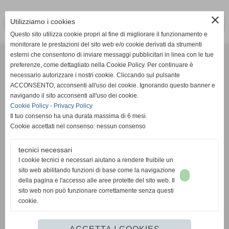
close
Utilizziamo i cookies
<< PRECEDENTE
SUCCESSIVO >>
Questo sito utilizza cookie propri al fine di migliorare il funzionamento e
monitorare le prestazioni del sito web e/o cookie derivati da strumenti
Effesystem di Fabio Favati
esterni che consentono di inviare messaggi pubblicitari in linea con le tue
preferenze, come dettagliato nella Cookie Policy. Per continuare è
necessario autorizzare i nostri cookie. Cliccando sul pulsante
Sede legale -Piazza Carducci 18 55045 Pietrasanta (LU)
ACCONSENTO, acconsenti all'uso dei cookie. Ignorando questo banner e
navigando il sito acconsenti all'uso dei cookie.
Sede - Via Ottorino Ciabattini Viareggio
Cookie Policy
-
Privacy Policy
(LU)
Il tuo consenso ha una durata massima di 6 mesi.
Cookie accettati nel consenso: nessun consenso
Sede - Via della Piazza Bianca 15 56025 Pontedera (PI)
tecnici necessari
Tel. 05841530394
I cookie tecnici e necessari aiutano a rendere fruibile un
Cell. 3498103952
sito web abilitando funzioni di base come la navigazione
effesystem@gmail.com
info@effesystem.it
della pagina e l'accesso alle aree protette del sito web. Il
Effesystem , impianti telefonici ,vendita e assistenza computer ,informatica ,
sito web non può funzionare correttamente senza questi
impianti allarme , impianti videosorveglianza ,domotica , siti internet ,
cookie.
telecamere ip . Versilia ,Viareggio , Forte dei Marmi , Lido di Camaiore ,
pontedera , pisa , Lucca ,Empoli , Livorno.