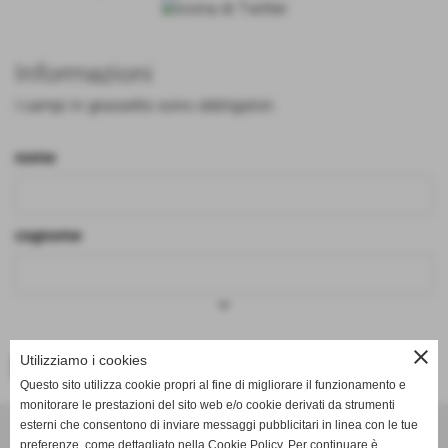
Informazioni
I campi in grassetto sono obbligatori.
nome
cognome
keyboard_arrow_down
close
Utilizziamo i cookies
<< PRECEDENTE
Questo sito utilizza cookie propri al fine di migliorare il funzionamento e
monitorare le prestazioni del sito web e/o cookie derivati da strumenti
Effesystem di Fabio Favati
esterni che consentono di inviare messaggi pubblicitari in linea con le tue
preferenze, come dettagliato nella Cookie Policy. Per continuare è