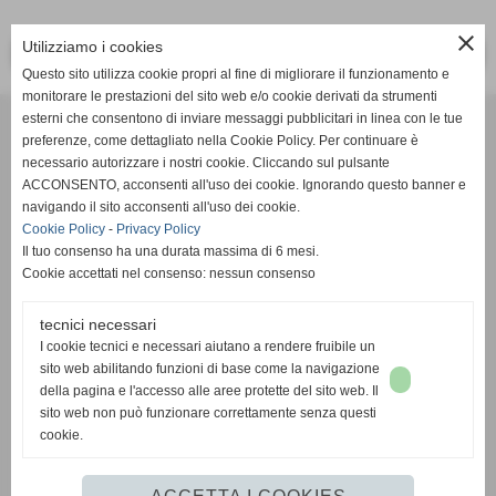
close
Utilizziamo i cookies
<< PRECEDENTE
SUCCESSIVO >>
Questo sito utilizza cookie propri al fine di migliorare il funzionamento e
monitorare le prestazioni del sito web e/o cookie derivati da strumenti
Effesystem di Fabio Favati
esterni che consentono di inviare messaggi pubblicitari in linea con le tue
preferenze, come dettagliato nella Cookie Policy. Per continuare è
necessario autorizzare i nostri cookie. Cliccando sul pulsante
Sede legale -Piazza Carducci 18 55045 Pietrasanta (LU)
ACCONSENTO, acconsenti all'uso dei cookie. Ignorando questo banner e
navigando il sito acconsenti all'uso dei cookie.
Sede - Via Ottorino Ciabattini Viareggio
Cookie Policy
-
Privacy Policy
(LU)
Il tuo consenso ha una durata massima di 6 mesi.
Cookie accettati nel consenso: nessun consenso
Sede - Via della Piazza Bianca 15 56025 Pontedera (PI)
tecnici necessari
Tel. 05841530394
I cookie tecnici e necessari aiutano a rendere fruibile un
Cell. 3498103952
sito web abilitando funzioni di base come la navigazione
effesystem@gmail.com
info@effesystem.it
della pagina e l'accesso alle aree protette del sito web. Il
Effesystem , impianti telefonici ,vendita e assistenza computer ,informatica ,
sito web non può funzionare correttamente senza questi
impianti allarme , impianti videosorveglianza ,domotica , siti internet ,
cookie.
telecamere ip . Versilia ,Viareggio , Forte dei Marmi , Lido di Camaiore ,
pontedera , pisa , Lucca ,Empoli , Livorno.