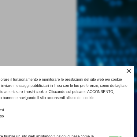
close
gliorare il funzionamento e monitorare le prestazioni del sito web e/o cookie
 inviare messaggi pubblicitari in linea con le tue preferenze, come dettagliato
rio autorizzare i nostri cookie. Cliccando sul pulsante ACCONSENTO,
o banner e navigando il sito acconsenti all'uso dei cookie.
si.
nso
re fruibile un sito web abilitando funzioni di base come la