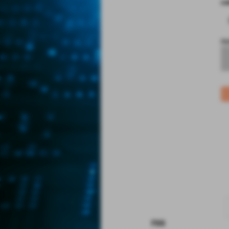
co
no
rss