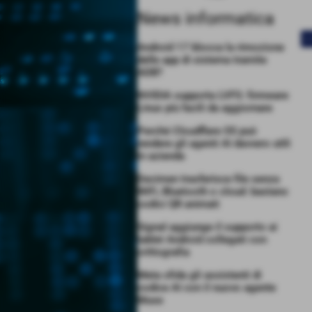
News informatica
<
Android 17 blocca la rimozione
delle app di sistema tramite
ADB?
NVIDIA supporta LVFS: firmware
Linux più facili da aggiornare
Perché Cloudflare OS può
rendere gli agenti AI davvero utili
in azienda
Decimen trasferisce file senza
WiFi, Bluetooth o cloud: bastano
codici QR animati
Signal aggiunge il supporto ai
tablet Android collegati con
crittografia
Meta sfida gli assistenti di
codice AI con il nuovo agente
Muse