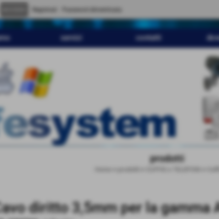
" content="
">
Registrati
Password dimenticata
amo
servizi
contatti
dov
prodotti
Home
>
prodotti
>
CUFFIE e TELEFONI
>
Cuff
avo diritto 3,5mm per la gamma Al