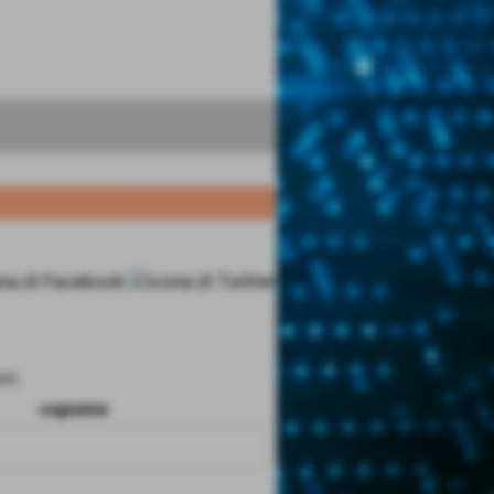
ri.
cognome