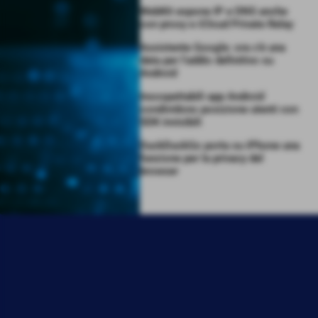
WebKit espone IP e DNS anche
con proxy e iCloud Private Relay
Assistente Google: ora c’è una
data per l’addio definitivo su
Android
Insospettabili app Android
condividono posizione utenti con
SDK invisibili
DuckDuckGo porta su iPhone una
funzione per la privacy del
browser