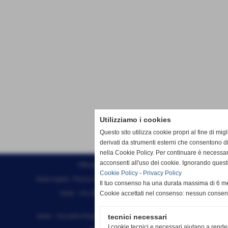
Utilizziamo i cookies
Questo sito utilizza cookie propri al fine di mi
derivati da strumenti esterni che consentono di
nella Cookie Policy. Per continuare è necessa
acconsenti all'uso dei cookie. Ignorando quest
Effesystem di Fabio Favati
Cookie Policy
-
Privacy Policy
Sede legale -Piazza Carducci 18 55045 Pietrasanta (LU)
Il tuo consenso ha una durata massima di 6 me
Sede - Via Ottorino Ciabattini Viareggio
Cookie accettati nel consenso: nessun conse
(LU)
Sede - Via della Piazza Bianca 15 56025 Pontedera (PI)
tecnici necessari
I cookie tecnici e necessari aiutano a rende