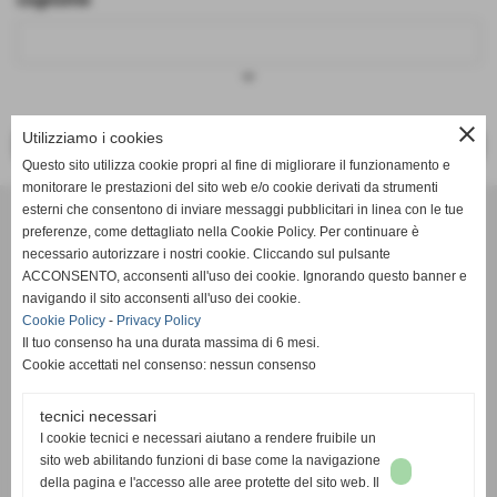
keyboard_arrow_down
close
Utilizziamo i cookies
<< PRECEDENTE
SUCCESSIVO >>
Questo sito utilizza cookie propri al fine di migliorare il funzionamento e
monitorare le prestazioni del sito web e/o cookie derivati da strumenti
Effesystem di Fabio Favati
esterni che consentono di inviare messaggi pubblicitari in linea con le tue
preferenze, come dettagliato nella Cookie Policy. Per continuare è
necessario autorizzare i nostri cookie. Cliccando sul pulsante
Sede legale -Piazza Carducci 18 55045 Pietrasanta (LU)
ACCONSENTO, acconsenti all'uso dei cookie. Ignorando questo banner e
navigando il sito acconsenti all'uso dei cookie.
Sede - Via Ottorino Ciabattini Viareggio
Cookie Policy
-
Privacy Policy
(LU)
Il tuo consenso ha una durata massima di 6 mesi.
Cookie accettati nel consenso: nessun consenso
Sede - Via della Piazza Bianca 15 56025 Pontedera (PI)
tecnici necessari
Tel. 05841530394
I cookie tecnici e necessari aiutano a rendere fruibile un
Cell. 3498103952
sito web abilitando funzioni di base come la navigazione
effesystem@gmail.com
info@effesystem.it
della pagina e l'accesso alle aree protette del sito web. Il