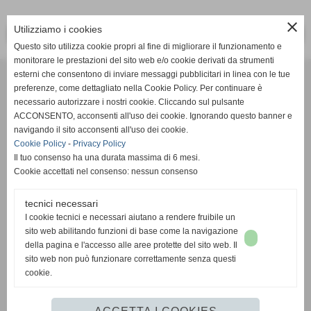
close
Utilizziamo i cookies
<< PRECEDENTE
SUCCESSIVO >>
Questo sito utilizza cookie propri al fine di migliorare il funzionamento e
monitorare le prestazioni del sito web e/o cookie derivati da strumenti
Effesystem di Fabio Favati
esterni che consentono di inviare messaggi pubblicitari in linea con le tue
preferenze, come dettagliato nella Cookie Policy. Per continuare è
necessario autorizzare i nostri cookie. Cliccando sul pulsante
Sede legale -Piazza Carducci 18 55045 Pietrasanta (LU)
ACCONSENTO, acconsenti all'uso dei cookie. Ignorando questo banner e
navigando il sito acconsenti all'uso dei cookie.
Sede - Via Ottorino Ciabattini Viareggio
Cookie Policy
-
Privacy Policy
(LU)
Il tuo consenso ha una durata massima di 6 mesi.
Cookie accettati nel consenso: nessun consenso
Sede - Via della Piazza Bianca 15 56025 Pontedera (PI)
tecnici necessari
Tel. 05841530394
I cookie tecnici e necessari aiutano a rendere fruibile un
Cell. 3498103952
sito web abilitando funzioni di base come la navigazione
effesystem@gmail.com
info@effesystem.it
della pagina e l'accesso alle aree protette del sito web. Il
Effesystem , impianti telefonici ,vendita e assistenza computer ,informatica ,
sito web non può funzionare correttamente senza questi
impianti allarme , impianti videosorveglianza ,domotica , siti internet ,
cookie.
telecamere ip . Versilia ,Viareggio , Forte dei Marmi , Lido di Camaiore ,
pontedera , pisa , Lucca ,Empoli , Livorno.