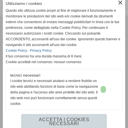
close
Utilizziamo i cookies
<< PRECEDENTE
SUCCESSIVO >>
Questo sito utilizza cookie propri al fine di migliorare il funzionamento e
monitorare le prestazioni del sito web e/o cookie derivati da strumenti
Effesystem di Fabio Favati
esterni che consentono di inviare messaggi pubblicitari in linea con le tue
preferenze, come dettagliato nella Cookie Policy. Per continuare è
necessario autorizzare i nostri cookie. Cliccando sul pulsante
Sede legale -Piazza Carducci 18 55045 Pietrasanta (LU)
ACCONSENTO, acconsenti all'uso dei cookie. Ignorando questo banner e
navigando il sito acconsenti all'uso dei cookie.
Sede - Via Ottorino Ciabattini Viareggio
Cookie Policy
-
Privacy Policy
(LU)
Il tuo consenso ha una durata massima di 6 mesi.
Cookie accettati nel consenso: nessun consenso
Sede - Via della Piazza Bianca 15 56025 Pontedera (PI)
tecnici necessari
Tel. 05841530394
I cookie tecnici e necessari aiutano a rendere fruibile un
Cell. 3498103952
sito web abilitando funzioni di base come la navigazione
effesystem@gmail.com
info@effesystem.it
della pagina e l'accesso alle aree protette del sito web. Il
Effesystem , impianti telefonici ,vendita e assistenza computer ,informatica ,
sito web non può funzionare correttamente senza questi
impianti allarme , impianti videosorveglianza ,domotica , siti internet ,
cookie.
telecamere ip . Versilia ,Viareggio , Forte dei Marmi , Lido di Camaiore ,
pontedera , pisa , Lucca ,Empoli , Livorno.
ACCETTA I COOKIES
NECESSARI