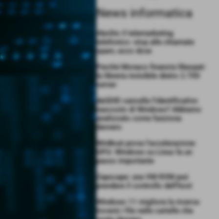
News informatica
Abolito il telemarketing
telefonico: stop alle chiamate
spam, ecco dove
Perché Monaco finanzia libexpat:
la libreria invisibile dietro 2.700
server
deGDID cancella l’identificativo
nascosto di Windows? Abbiamo
analizzato come funziona
davvero
WinBoat prova l’accelerazione
GPU: Windows su Linux fa un
passo importante
Zapscape: una VM KVM può
prendere il controllo dell’host
Windows 11 migliora la ricerca:
troverà i file nelle cartelle che