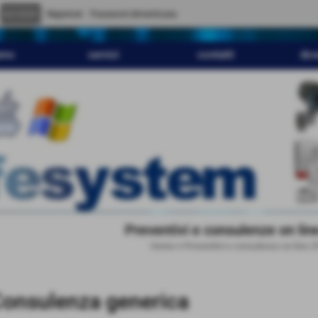
" content="
">
Registrati
Password dimenticata
amo
servizi
contatti
dov
Preventivi e consulenze on lin
Home
>
Preventivi e consulenze on line 
via
onsulenza generica