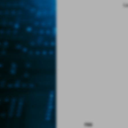
La
rss