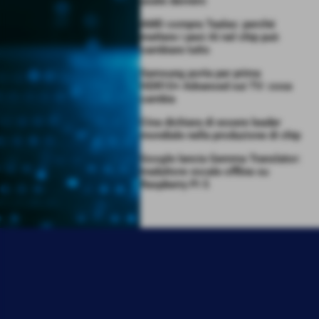
usate davvero
AMD compra Taalas: perché
mettere i pesi AI nel chip può
cambiare tutto
Samsung porta per prima
HDR10+ Advanced sui TV: cosa
cambia
Cina dichiara di essere leader
mondiale nella produzione di chip
Google lancia Gemma Translator:
traduttore vocale offline su
Raspberry Pi 5