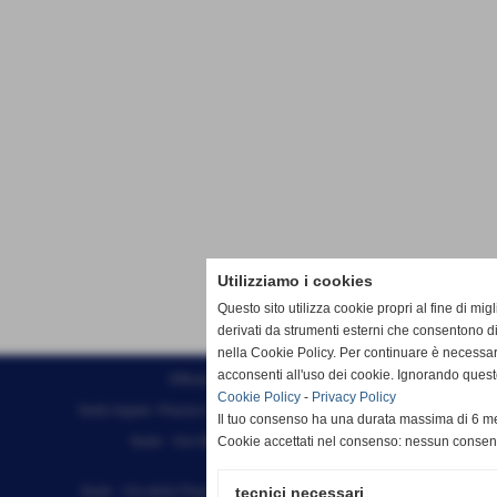
Utilizziamo i cookies
Questo sito utilizza cookie propri al fine di mi
derivati da strumenti esterni che consentono di
nella Cookie Policy. Per continuare è necessa
acconsenti all'uso dei cookie. Ignorando quest
Effesystem di Fabio Favati
Cookie Policy
-
Privacy Policy
Sede legale -Piazza Carducci 18 55045 Pietrasanta (LU)
Il tuo consenso ha una durata massima di 6 me
Sede - Via Ottorino Ciabattini Viareggio
Cookie accettati nel consenso: nessun conse
(LU)
Sede - Via della Piazza Bianca 15 56025 Pontedera (PI)
tecnici necessari