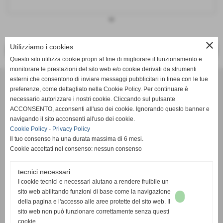
keyboard_arrow_down
close
Utilizziamo i cookies
<< PRECEDENTE
SUCCESSIVO >>
Questo sito utilizza cookie propri al fine di migliorare il funzionamento e
monitorare le prestazioni del sito web e/o cookie derivati da strumenti
Effesystem di Fabio Favati
esterni che consentono di inviare messaggi pubblicitari in linea con le tue
preferenze, come dettagliato nella Cookie Policy. Per continuare è
necessario autorizzare i nostri cookie. Cliccando sul pulsante
Sede legale -Piazza Carducci 18 55045 Pietrasanta (LU)
ACCONSENTO, acconsenti all'uso dei cookie. Ignorando questo banner e
navigando il sito acconsenti all'uso dei cookie.
Sede - Via Ottorino Ciabattini Viareggio
Cookie Policy
-
Privacy Policy
(LU)
Il tuo consenso ha una durata massima di 6 mesi.
Cookie accettati nel consenso: nessun consenso
Sede - Via della Piazza Bianca 15 56025 Pontedera (PI)
tecnici necessari
Tel. 05841530394
I cookie tecnici e necessari aiutano a rendere fruibile un
Cell. 3498103952
sito web abilitando funzioni di base come la navigazione
effesystem@gmail.com
info@effesystem.it
della pagina e l'accesso alle aree protette del sito web. Il
Effesystem , impianti telefonici ,vendita e assistenza computer ,informatica ,
sito web non può funzionare correttamente senza questi
impianti allarme , impianti videosorveglianza ,domotica , siti internet ,
cookie.