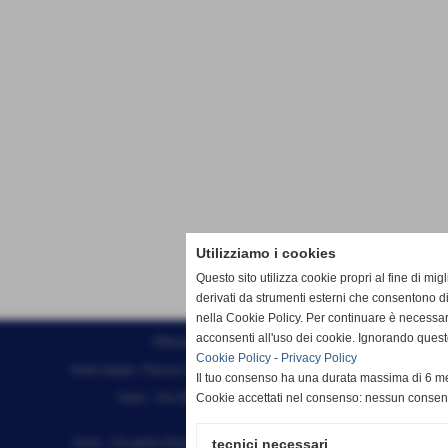
Utilizziamo i cookies
Questo sito utilizza cookie propri al fine di mi
derivati da strumenti esterni che consentono di
nella Cookie Policy. Per continuare è necessa
acconsenti all'uso dei cookie. Ignorando quest
Effesystem di Fabio Favati
Cookie Policy
-
Privacy Policy
Sede legale -Piazza Carducci 18 55045 Pietrasanta (LU)
Il tuo consenso ha una durata massima di 6 me
Sede - Via Ottorino Ciabattini Viareggio
Cookie accettati nel consenso: nessun conse
(LU)
Sede - Via della Piazza Bianca 15 56025 Pontedera (PI)
tecnici necessari