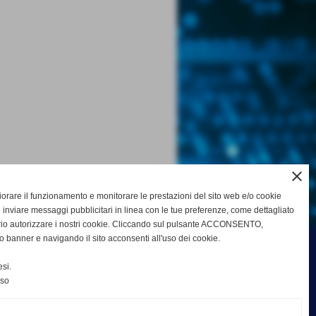
close
gliorare il funzionamento e monitorare le prestazioni del sito web e/o cookie
 inviare messaggi pubblicitari in linea con le tue preferenze, come dettagliato
rio autorizzare i nostri cookie. Cliccando sul pulsante ACCONSENTO,
o banner e navigando il sito acconsenti all'uso dei cookie.
si.
nso