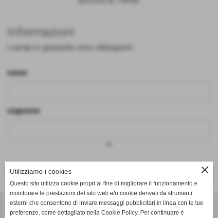
Informazioni
I campi in grassetto sono obbligatori.
nome
cognome
keyboard_arrow_down
close
Utilizziamo i cookies
<< PRECEDENTE
SUCCESSIVO >>
Questo sito utilizza cookie propri al fine di migliorare il funzionamento e
monitorare le prestazioni del sito web e/o cookie derivati da strumenti
Effesystem di Fabio Favati
esterni che consentono di inviare messaggi pubblicitari in linea con le tue
preferenze, come dettagliato nella Cookie Policy. Per continuare è