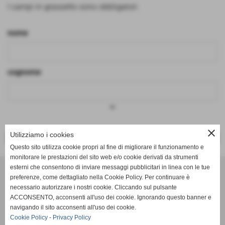
I campi in grassetto sono obbligatori.
nome
cognome
keyboard_arrow_down
close
Utilizziamo i cookies
<< PRECEDENTE
SUCCESSIVO >>
Questo sito utilizza cookie propri al fine di migliorare il funzionamento e
monitorare le prestazioni del sito web e/o cookie derivati da strumenti
Effesystem di Fabio Favati
esterni che consentono di inviare messaggi pubblicitari in linea con le tue
preferenze, come dettagliato nella Cookie Policy. Per continuare è
necessario autorizzare i nostri cookie. Cliccando sul pulsante
Sede legale -Piazza Carducci 18 55045 Pietrasanta (LU)
ACCONSENTO, acconsenti all'uso dei cookie. Ignorando questo banner e
navigando il sito acconsenti all'uso dei cookie.
Sede - Via Ottorino Ciabattini Viareggio
Cookie Policy
-
Privacy Policy
(LU)