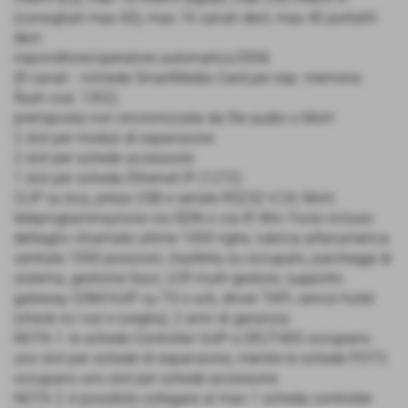
(consigliati max 60), max 16 canali dect, max 40 portatili
dect
risponditore/operatore automatico/DISA
(8 canali - richiede SmartMedia Card per esp. memoria
flash cod. 1302)
prerisposta non sincronizzata da file audio o MoH
2 slot per moduli di espansione
2 slot per schede accessorie
1 slot per scheda Ethernet IP (1272)
CLIP su bca, presa USB e seriale RS232-V.24, MoH,
teleprogrammazione via ISDN o via IP, Win-Tools incluso
dettaglio chiamate ultime 1000 righe, rubrica alfanumerica
centrale 1000 posizioni, trasferta su occupato, parcheggi di
sistema, gestione fasci, LCR multi-gestore, supporto
gateway GSM/VoIP su T0 o a/b, driver TAPI, servizi hotel
(check-in/-out e sveglia), 2 anni di garanzia
NOTA 1: le schede Controller VoIP e DECT400 occupano
uno slot per schede di espansione, mentre le schede POTS
occupano uno slot per schede accessorie
NOTA 2: è possibile collegare al max 1 scheda controller