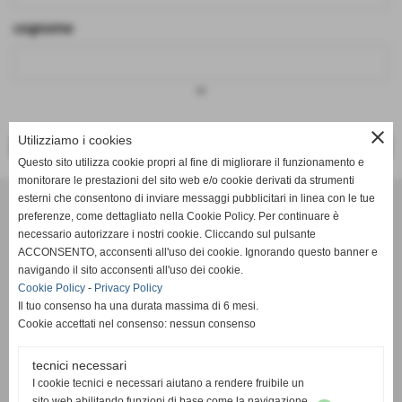
cognome
keyboard_arrow_down
close
Utilizziamo i cookies
<< PRECEDENTE
SUCCESSIVO >>
Questo sito utilizza cookie propri al fine di migliorare il funzionamento e
monitorare le prestazioni del sito web e/o cookie derivati da strumenti
Effesystem di Fabio Favati
esterni che consentono di inviare messaggi pubblicitari in linea con le tue
preferenze, come dettagliato nella Cookie Policy. Per continuare è
necessario autorizzare i nostri cookie. Cliccando sul pulsante
Sede legale -Piazza Carducci 18 55045 Pietrasanta (LU)
ACCONSENTO, acconsenti all'uso dei cookie. Ignorando questo banner e
navigando il sito acconsenti all'uso dei cookie.
Sede - Via Ottorino Ciabattini Viareggio
Cookie Policy
-
Privacy Policy
(LU)
Il tuo consenso ha una durata massima di 6 mesi.
Cookie accettati nel consenso: nessun consenso
Sede - Via della Piazza Bianca 15 56025 Pontedera (PI)
tecnici necessari
Tel. 05841530394
I cookie tecnici e necessari aiutano a rendere fruibile un
Cell. 3498103952
sito web abilitando funzioni di base come la navigazione