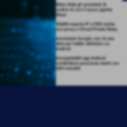
Meta sfida gli assistenti di
codice AI con il nuovo agente
Muse
WebKit espone IP e DNS anche
con proxy e iCloud Private Relay
Assistente Google: ora c’è una
data per l’addio definitivo su
Android
Insospettabili app Android
condividono posizione utenti con
SDK invisibili