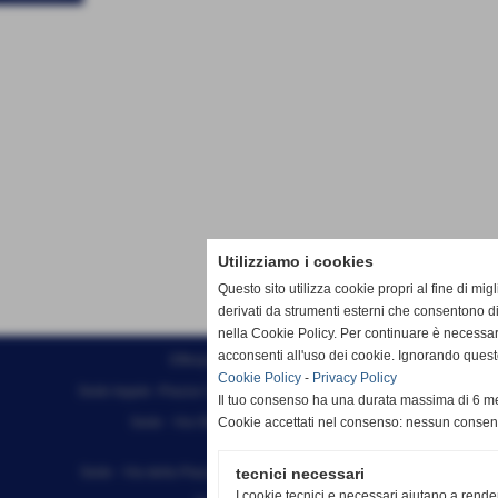
Utilizziamo i cookies
Questo sito utilizza cookie propri al fine di mi
derivati da strumenti esterni che consentono di
nella Cookie Policy. Per continuare è necessa
acconsenti all'uso dei cookie. Ignorando quest
Effesystem di Fabio Favati
Cookie Policy
-
Privacy Policy
Sede legale -Piazza Carducci 18 55045 Pietrasanta (LU)
Il tuo consenso ha una durata massima di 6 me
Sede - Via Ottorino Ciabattini Viareggio
Cookie accettati nel consenso: nessun conse
(LU)
Sede - Via della Piazza Bianca 15 56025 Pontedera (PI)
tecnici necessari
I cookie tecnici e necessari aiutano a rende