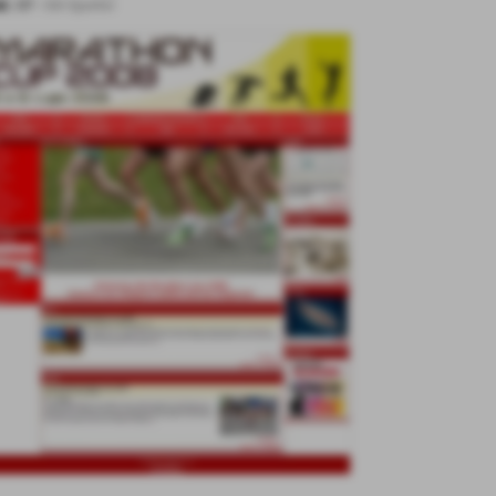
d.:
07
-
Siti Sportivi