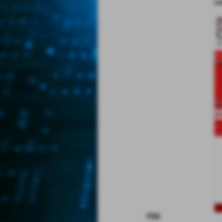
co
rss