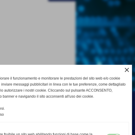
close
gliorare il funzionamento e monitorare le prestazioni del sito web e/o cookie
 inviare messaggi pubblicitari in linea con le tue preferenze, come dettagliato
rio autorizzare i nostri cookie. Cliccando sul pulsante ACCONSENTO,
o banner e navigando il sito acconsenti all'uso dei cookie.
si.
nso
re fruibile un sito web abilitando funzioni di base come la