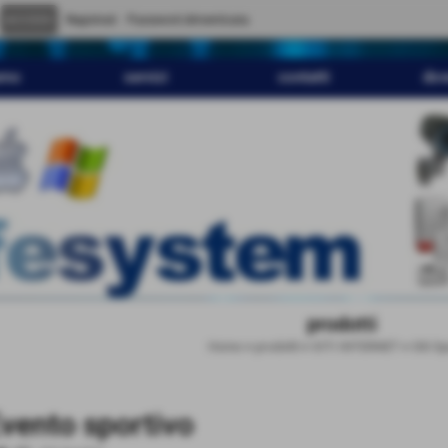
" content="
">
Registrati
Password dimenticata
amo
servizi
contatti
dov
prodotti
Home
>
prodotti
>
SITI INTERNET
>
Siti Sp
vento sportivo