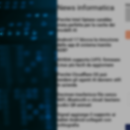
no
News informatica
Perché Intel Optane sarebbe
stata perfetta per la cache dei
modelli AI
Android 17 blocca la rimozione
delle app di sistema tramite
ADB?
NVIDIA supporta LVFS: firmware
Linux più facili da aggiornare
Perché Cloudflare OS può
rendere gli agenti AI davvero utili
in azienda
Decimen trasferisce file senza
WiFi, Bluetooth o cloud: bastano
codici QR animati
Signal aggiunge il supporto ai
tablet Android collegati con
crittografia
<