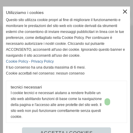
close
Utilizziamo i cookies
<< PRECEDENTE
SUCCESSIVO >>
Questo sito utilizza cookie propri al fine di migliorare il funzionamento e
monitorare le prestazioni del sito web e/o cookie derivati da strumenti
Effesystem di Fabio Favati
esterni che consentono di inviare messaggi pubblicitari in linea con le tue
preferenze, come dettagliato nella Cookie Policy. Per continuare è
necessario autorizzare i nostri cookie. Cliccando sul pulsante
Sede legale -Piazza Carducci 18 55045 Pietrasanta (LU)
ACCONSENTO, acconsenti all'uso dei cookie. Ignorando questo banner e
navigando il sito acconsenti all'uso dei cookie.
Sede - Via Ottorino Ciabattini Viareggio
Cookie Policy
-
Privacy Policy
(LU)
Il tuo consenso ha una durata massima di 6 mesi.
Cookie accettati nel consenso: nessun consenso
Sede - Via della Piazza Bianca 15 56025 Pontedera (PI)
tecnici necessari
Tel. 05841530394
I cookie tecnici e necessari aiutano a rendere fruibile un
Cell. 3498103952
sito web abilitando funzioni di base come la navigazione
effesystem@gmail.com
info@effesystem.it
della pagina e l'accesso alle aree protette del sito web. Il
Effesystem , impianti telefonici ,vendita e assistenza computer ,informatica ,
sito web non può funzionare correttamente senza questi
impianti allarme , impianti videosorveglianza ,domotica , siti internet ,
cookie.
telecamere ip . Versilia ,Viareggio , Forte dei Marmi , Lido di Camaiore ,
pontedera , pisa , Lucca ,Empoli , Livorno.