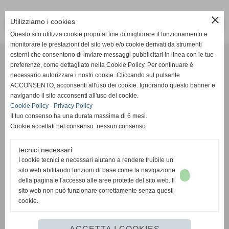
close
Utilizziamo i cookies
<< PRECEDENTE
SUCCESSIVO >>
Questo sito utilizza cookie propri al fine di migliorare il funzionamento e
monitorare le prestazioni del sito web e/o cookie derivati da strumenti
Effesystem di Fabio Favati
esterni che consentono di inviare messaggi pubblicitari in linea con le tue
preferenze, come dettagliato nella Cookie Policy. Per continuare è
necessario autorizzare i nostri cookie. Cliccando sul pulsante
Sede legale -Piazza Carducci 18 55045 Pietrasanta (LU)
ACCONSENTO, acconsenti all'uso dei cookie. Ignorando questo banner e
navigando il sito acconsenti all'uso dei cookie.
Sede - Via Ottorino Ciabattini Viareggio
Cookie Policy
-
Privacy Policy
(LU)
Il tuo consenso ha una durata massima di 6 mesi.
Cookie accettati nel consenso: nessun consenso
Sede - Via della Piazza Bianca 15 56025 Pontedera (PI)
tecnici necessari
Tel. 05841530394
I cookie tecnici e necessari aiutano a rendere fruibile un
Cell. 3498103952
sito web abilitando funzioni di base come la navigazione
effesystem@gmail.com
info@effesystem.it
della pagina e l'accesso alle aree protette del sito web. Il
Effesystem , impianti telefonici ,vendita e assistenza computer ,informatica ,
sito web non può funzionare correttamente senza questi
impianti allarme , impianti videosorveglianza ,domotica , siti internet ,
cookie.
telecamere ip . Versilia ,Viareggio , Forte dei Marmi , Lido di Camaiore ,
pontedera , pisa , Lucca ,Empoli , Livorno.