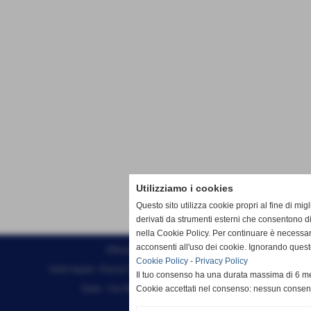
Utilizziamo i cookies
Questo sito utilizza cookie propri al fine di mi
derivati da strumenti esterni che consentono di
nella Cookie Policy. Per continuare è necessa
acconsenti all'uso dei cookie. Ignorando quest
Effesystem di Fabio Favati
Cookie Policy
-
Privacy Policy
Sede legale -Piazza Carducci 18 55045 Pietrasanta (LU)
Il tuo consenso ha una durata massima di 6 me
Sede - Via Ottorino Ciabattini Viareggio
Cookie accettati nel consenso: nessun conse
(LU)