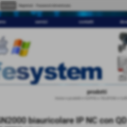
" content="
">
Registrati
Password dimenticata
amo
servizi
contatti
dov
prodotti
Home
>
prodotti
>
CUFFIE e TELEFONI
>
Cuff
N2000 biauricolare IP NC con Q