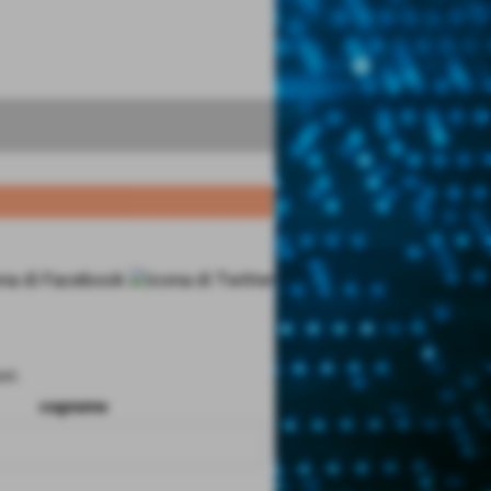
ri.
cognome