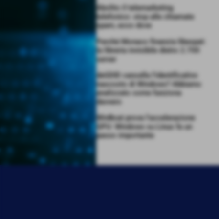
Abolito il telemarketing
telefonico: stop alle chiamate
spam, ecco dove
Perché Monaco finanzia libexpat:
la libreria invisibile dietro 2.700
server
deGDID cancella l’identificativo
nascosto di Windows? Abbiamo
analizzato come funziona
davvero
WinBoat prova l’accelerazione
GPU: Windows su Linux fa un
passo importante