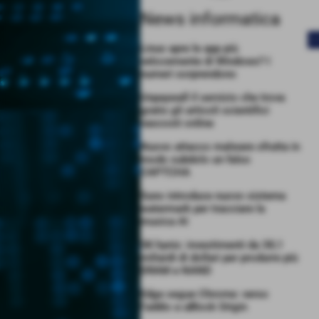
News informatica
<
Linux apre le app più
velocemente di Windows? I
numeri sorprendono
Unpaywall il servizio che trova
gratis gli articoli scientifici
nascosti online
Nuovo attacco malware sfrutta in
modo subdolo un falso
CAPTCHA
Suno introduce nuovo sistema
watermark per tracciare la
musica AI
SK hynix: investimenti da 38,1
miliardi di dollari per produrre più
DRAM e NAND
Edge segue Chrome: verso
l’addio a uBlock Origin