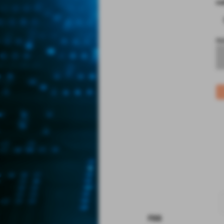
co
no
rss