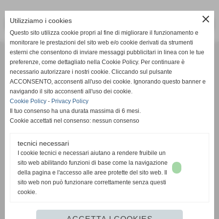
close
Utilizziamo i cookies
<< PRECEDENTE
SUCCESSIVO >>
Questo sito utilizza cookie propri al fine di migliorare il funzionamento e
monitorare le prestazioni del sito web e/o cookie derivati da strumenti
Effesystem di Fabio Favati
esterni che consentono di inviare messaggi pubblicitari in linea con le tue
preferenze, come dettagliato nella Cookie Policy. Per continuare è
necessario autorizzare i nostri cookie. Cliccando sul pulsante
Sede legale -Piazza Carducci 18 55045 Pietrasanta (LU)
ACCONSENTO, acconsenti all'uso dei cookie. Ignorando questo banner e
navigando il sito acconsenti all'uso dei cookie.
Sede - Via Ottorino Ciabattini Viareggio
Cookie Policy
-
Privacy Policy
(LU)
Il tuo consenso ha una durata massima di 6 mesi.
Cookie accettati nel consenso: nessun consenso
Sede - Via della Piazza Bianca 15 56025 Pontedera (PI)
tecnici necessari
Tel. 05841530394
I cookie tecnici e necessari aiutano a rendere fruibile un
Cell. 3498103952
sito web abilitando funzioni di base come la navigazione
effesystem@gmail.com
info@effesystem.it
della pagina e l'accesso alle aree protette del sito web. Il
Effesystem , impianti telefonici ,vendita e assistenza computer ,informatica ,
sito web non può funzionare correttamente senza questi
impianti allarme , impianti videosorveglianza ,domotica , siti internet ,
cookie.
telecamere ip . Versilia ,Viareggio , Forte dei Marmi , Lido di Camaiore ,
pontedera , pisa , Lucca ,Empoli , Livorno.