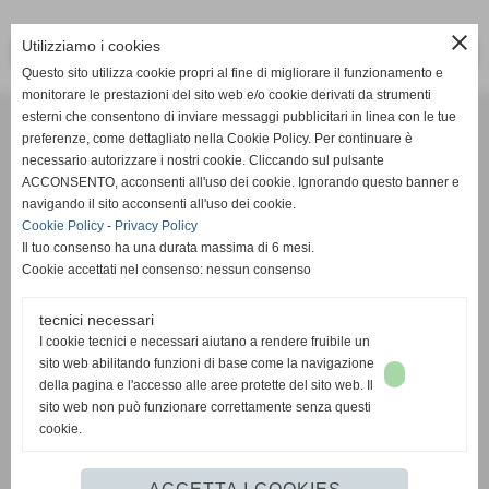
close
Utilizziamo i cookies
<< PRECEDENTE
SUCCESSIVO >>
Questo sito utilizza cookie propri al fine di migliorare il funzionamento e
monitorare le prestazioni del sito web e/o cookie derivati da strumenti
Effesystem di Fabio Favati
esterni che consentono di inviare messaggi pubblicitari in linea con le tue
preferenze, come dettagliato nella Cookie Policy. Per continuare è
necessario autorizzare i nostri cookie. Cliccando sul pulsante
Sede legale -Piazza Carducci 18 55045 Pietrasanta (LU)
ACCONSENTO, acconsenti all'uso dei cookie. Ignorando questo banner e
navigando il sito acconsenti all'uso dei cookie.
Sede - Via Ottorino Ciabattini Viareggio
Cookie Policy
-
Privacy Policy
(LU)
Il tuo consenso ha una durata massima di 6 mesi.
Cookie accettati nel consenso: nessun consenso
Sede - Via della Piazza Bianca 15 56025 Pontedera (PI)
tecnici necessari
Tel. 05841530394
I cookie tecnici e necessari aiutano a rendere fruibile un
Cell. 3498103952
sito web abilitando funzioni di base come la navigazione
effesystem@gmail.com
info@effesystem.it
della pagina e l'accesso alle aree protette del sito web. Il
Effesystem , impianti telefonici ,vendita e assistenza computer ,informatica ,
sito web non può funzionare correttamente senza questi
impianti allarme , impianti videosorveglianza ,domotica , siti internet ,
cookie.
telecamere ip . Versilia ,Viareggio , Forte dei Marmi , Lido di Camaiore ,
pontedera , pisa , Lucca ,Empoli , Livorno.