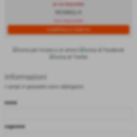
qt. non disponibile
MC688QL/A
Non disponibile
Informazioni
I campi in grassetto sono obbligatori.
nome
cognome