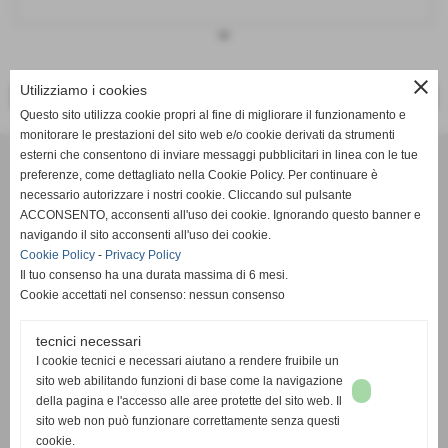
keyboard_arrow_down
close
Utilizziamo i cookies
<< PRECEDENTE
SUCCESSIVO >>
Questo sito utilizza cookie propri al fine di migliorare il funzionamento e
monitorare le prestazioni del sito web e/o cookie derivati da strumenti
Effesystem di Fabio Favati
esterni che consentono di inviare messaggi pubblicitari in linea con le tue
preferenze, come dettagliato nella Cookie Policy. Per continuare è
necessario autorizzare i nostri cookie. Cliccando sul pulsante
Sede legale -Piazza Carducci 18 55045 Pietrasanta (LU)
ACCONSENTO, acconsenti all'uso dei cookie. Ignorando questo banner e
navigando il sito acconsenti all'uso dei cookie.
Sede - Via Ottorino Ciabattini Viareggio
Cookie Policy
-
Privacy Policy
(LU)
Il tuo consenso ha una durata massima di 6 mesi.
Cookie accettati nel consenso: nessun consenso
Sede - Via della Piazza Bianca 15 56025 Pontedera (PI)
tecnici necessari
Tel. 05841530394
I cookie tecnici e necessari aiutano a rendere fruibile un
Cell. 3498103952
sito web abilitando funzioni di base come la navigazione
effesystem@gmail.com
info@effesystem.it
della pagina e l'accesso alle aree protette del sito web. Il
Effesystem , impianti telefonici ,vendita e assistenza computer ,informatica ,
sito web non può funzionare correttamente senza questi
impianti allarme , impianti videosorveglianza ,domotica , siti internet ,
cookie.