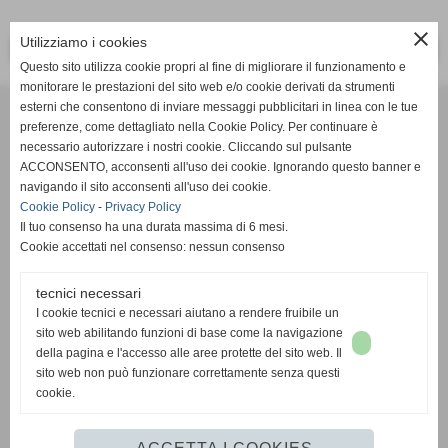
close
Utilizziamo i cookies
<< PRECEDENTE
SUCCESSIVO >>
Questo sito utilizza cookie propri al fine di migliorare il funzionamento e
monitorare le prestazioni del sito web e/o cookie derivati da strumenti
Effesystem di Fabio Favati
esterni che consentono di inviare messaggi pubblicitari in linea con le tue
preferenze, come dettagliato nella Cookie Policy. Per continuare è
necessario autorizzare i nostri cookie. Cliccando sul pulsante
Sede legale -Piazza Carducci 18 55045 Pietrasanta (LU)
ACCONSENTO, acconsenti all'uso dei cookie. Ignorando questo banner e
navigando il sito acconsenti all'uso dei cookie.
Sede - Via Ottorino Ciabattini Viareggio
Cookie Policy
-
Privacy Policy
(LU)
Il tuo consenso ha una durata massima di 6 mesi.
Cookie accettati nel consenso: nessun consenso
Sede - Via della Piazza Bianca 15 56025 Pontedera (PI)
tecnici necessari
Tel. 05841530394
I cookie tecnici e necessari aiutano a rendere fruibile un
Cell. 3498103952
sito web abilitando funzioni di base come la navigazione
effesystem@gmail.com
info@effesystem.it
della pagina e l'accesso alle aree protette del sito web. Il
Effesystem , impianti telefonici ,vendita e assistenza computer ,informatica ,
sito web non può funzionare correttamente senza questi
impianti allarme , impianti videosorveglianza ,domotica , siti internet ,
cookie.
telecamere ip . Versilia ,Viareggio , Forte dei Marmi , Lido di Camaiore ,
pontedera , pisa , Lucca ,Empoli , Livorno.