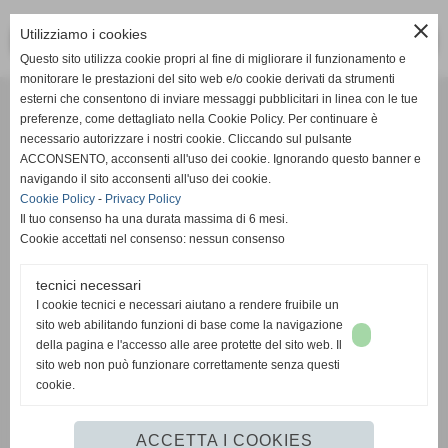
close
Utilizziamo i cookies
<< PRECEDENTE
SUCCESSIVO >>
Questo sito utilizza cookie propri al fine di migliorare il funzionamento e
monitorare le prestazioni del sito web e/o cookie derivati da strumenti
Effesystem di Fabio Favati
esterni che consentono di inviare messaggi pubblicitari in linea con le tue
preferenze, come dettagliato nella Cookie Policy. Per continuare è
necessario autorizzare i nostri cookie. Cliccando sul pulsante
Sede legale -Piazza Carducci 18 55045 Pietrasanta (LU)
ACCONSENTO, acconsenti all'uso dei cookie. Ignorando questo banner e
navigando il sito acconsenti all'uso dei cookie.
Sede - Via Ottorino Ciabattini Viareggio
Cookie Policy
-
Privacy Policy
(LU)
Il tuo consenso ha una durata massima di 6 mesi.
Cookie accettati nel consenso: nessun consenso
Sede - Via della Piazza Bianca 15 56025 Pontedera (PI)
tecnici necessari
Tel. 05841530394
I cookie tecnici e necessari aiutano a rendere fruibile un
Cell. 3498103952
sito web abilitando funzioni di base come la navigazione
effesystem@gmail.com
info@effesystem.it
della pagina e l'accesso alle aree protette del sito web. Il
Effesystem , impianti telefonici ,vendita e assistenza computer ,informatica ,
sito web non può funzionare correttamente senza questi
impianti allarme , impianti videosorveglianza ,domotica , siti internet ,
cookie.
telecamere ip . Versilia ,Viareggio , Forte dei Marmi , Lido di Camaiore ,
pontedera , pisa , Lucca ,Empoli , Livorno.
ACCETTA I COOKIES