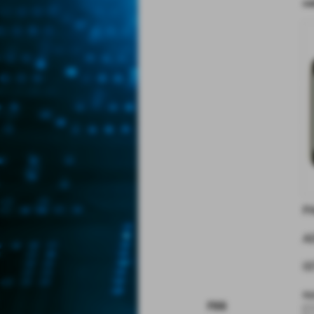
co
P
A
I
no
rss