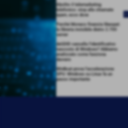
Abolito il telemarketing
telefonico: stop alle chiamate
spam, ecco dove
<
Perché Monaco finanzia libexpat:
la libreria invisibile dietro 2.700
server
deGDID cancella l’identificativo
nascosto di Windows? Abbiamo
analizzato come funziona
davvero
WinBoat prova l’accelerazione
GPU: Windows su Linux fa un
passo importante