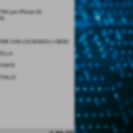
TRO per iPhone 4S
a:
ORE CON LCD BIANCO o NERO
TELLA
 PUNTE
ETALLO