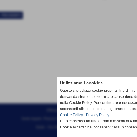
< PRECEDENTE
Utilizziamo i cookies
Questo sito utilizza cookie propri al fine di mi
derivati da strumenti esterni che consentono di
nella Cookie Policy. Per continuare è necessa
acconsenti all'uso dei cookie. Ignorando quest
Effesystem di Fabio Favati
Cookie Policy
-
Privacy Policy
Sede legale -Piazza Carducci 18 55045 Pietrasanta (LU)
Il tuo consenso ha una durata massima di 6 me
Sede - Via Ottorino Ciabattini Viareggio
Cookie accettati nel consenso: nessun conse
(LU)