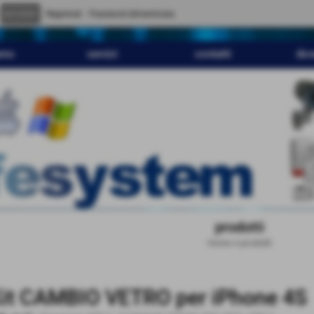
" content="
">
Registrati
Password dimenticata
amo
servizi
contatti
dov
prodotti
Home
>
prodotti
it CAMBIO VETRO per iPhone 4S