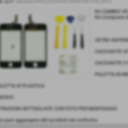
d.:
ap.47
-
Riparazioni APPLE
,
ACCESSORI IPHONE IPAD IPOD
,
APPLE
Kit CAMBIO VE
Kit Composto d
VETRO ANTERI
CACCIAVITE S
CACCIAVITE 5
PALETTA IN M
ALETTA DI PLASTICA
DESIVI
STRUZIONI DETTAGLIATE CON FOTO PER MONTAGGIO
n puoi aggiungere altri prodotti nel confronto