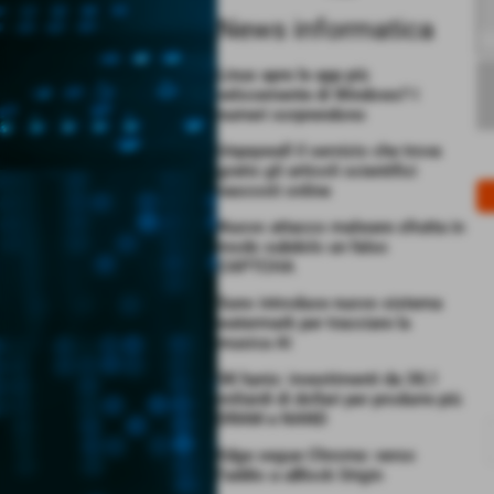
News informatica
Linux apre le app più
velocemente di Windows? I
numeri sorprendono
Unpaywall il servizio che trova
gratis gli articoli scientifici
nascosti online
Nuovo attacco malware sfrutta in
modo subdolo un falso
CAPTCHA
Suno introduce nuovo sistema
watermark per tracciare la
musica AI
SK hynix: investimenti da 38,1
miliardi di dollari per produrre più
DRAM e NAND
Edge segue Chrome: verso
l’addio a uBlock Origin