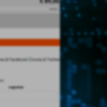
€ 89,00
iva esc.
ri.
cognome