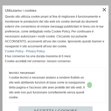
close
Utilizziamo i cookies
<< PRECEDENTE
SUCCESSIVO >>
Questo sito utilizza cookie propri al fine di migliorare il funzionamento e
monitorare le prestazioni del sito web e/o cookie derivati da strumenti
Effesystem di Fabio Favati
esterni che consentono di inviare messaggi pubblicitari in linea con le tue
preferenze, come dettagliato nella Cookie Policy. Per continuare è
necessario autorizzare i nostri cookie. Cliccando sul pulsante
Sede legale -Piazza Carducci 18 55045 Pietrasanta (LU)
ACCONSENTO, acconsenti all'uso dei cookie. Ignorando questo banner e
navigando il sito acconsenti all'uso dei cookie.
Sede - Via Ottorino Ciabattini Viareggio
Cookie Policy
-
Privacy Policy
(LU)
Il tuo consenso ha una durata massima di 6 mesi.
Cookie accettati nel consenso: nessun consenso
Sede - Via della Piazza Bianca 15 56025 Pontedera (PI)
tecnici necessari
Tel. 05841530394
I cookie tecnici e necessari aiutano a rendere fruibile un
Cell. 3498103952
sito web abilitando funzioni di base come la navigazione
effesystem@gmail.com
info@effesystem.it
della pagina e l'accesso alle aree protette del sito web. Il
Effesystem , impianti telefonici ,vendita e assistenza computer ,informatica ,
sito web non può funzionare correttamente senza questi
impianti allarme , impianti videosorveglianza ,domotica , siti internet ,
cookie.
telecamere ip . Versilia ,Viareggio , Forte dei Marmi , Lido di Camaiore ,
pontedera , pisa , Lucca ,Empoli , Livorno.