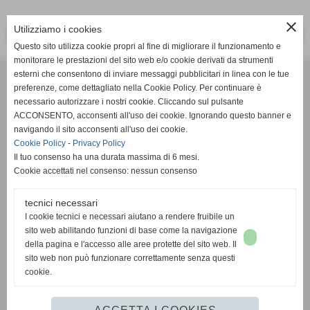
close
Utilizziamo i cookies
<< PRECEDENTE
SUCCESSIVO >>
Questo sito utilizza cookie propri al fine di migliorare il funzionamento e
monitorare le prestazioni del sito web e/o cookie derivati da strumenti
Effesystem di Fabio Favati
esterni che consentono di inviare messaggi pubblicitari in linea con le tue
preferenze, come dettagliato nella Cookie Policy. Per continuare è
necessario autorizzare i nostri cookie. Cliccando sul pulsante
Sede legale -Piazza Carducci 18 55045 Pietrasanta (LU)
ACCONSENTO, acconsenti all'uso dei cookie. Ignorando questo banner e
navigando il sito acconsenti all'uso dei cookie.
Sede - Via Ottorino Ciabattini Viareggio
Cookie Policy
-
Privacy Policy
(LU)
Il tuo consenso ha una durata massima di 6 mesi.
Cookie accettati nel consenso: nessun consenso
Sede - Via della Piazza Bianca 15 56025 Pontedera (PI)
tecnici necessari
Tel. 05841530394
I cookie tecnici e necessari aiutano a rendere fruibile un
Cell. 3498103952
sito web abilitando funzioni di base come la navigazione
effesystem@gmail.com
info@effesystem.it
della pagina e l'accesso alle aree protette del sito web. Il
Effesystem , impianti telefonici ,vendita e assistenza computer ,informatica ,
sito web non può funzionare correttamente senza questi
impianti allarme , impianti videosorveglianza ,domotica , siti internet ,
cookie.
telecamere ip . Versilia ,Viareggio , Forte dei Marmi , Lido di Camaiore ,
pontedera , pisa , Lucca ,Empoli , Livorno.