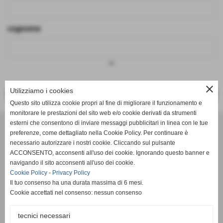
cognome
keyboard_arrow_down
close
Utilizziamo i cookies
<< PRECEDENTE
SUCCESSIVO >>
Questo sito utilizza cookie propri al fine di migliorare il funzionamento e
monitorare le prestazioni del sito web e/o cookie derivati da strumenti
Effesystem di Fabio Favati
esterni che consentono di inviare messaggi pubblicitari in linea con le tue
preferenze, come dettagliato nella Cookie Policy. Per continuare è
necessario autorizzare i nostri cookie. Cliccando sul pulsante
Sede legale -Piazza Carducci 18 55045 Pietrasanta (LU)
ACCONSENTO, acconsenti all'uso dei cookie. Ignorando questo banner e
navigando il sito acconsenti all'uso dei cookie.
Sede - Via Ottorino Ciabattini Viareggio
Cookie Policy
-
Privacy Policy
(LU)
Il tuo consenso ha una durata massima di 6 mesi.
Cookie accettati nel consenso: nessun consenso
Sede - Via della Piazza Bianca 15 56025 Pontedera (PI)
tecnici necessari
Tel. 05841530394