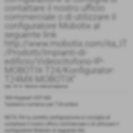
contattare il nostro ufficio
commerciale o di utilizzare il
configuratore Mobotix al
seguente link
http://www.mobotix.com/ita_IT
/Prodotti/Impianti-di-
edificio/Videocitofono-IP-
MOBOTIX-T24/Konfigurator-
T24MX-MOBOTIX"
cod.:
54.16
-
Mobotix videosorveglianza
"MX-Keypad1-EXT-AM
Tastierino numerico per T24 ambra
NOTA: Per la corretta configurazione si consiglia di
contattare il nostro ufficio commerciale o di utilizzare il
configuratore Mobotix al seguente link