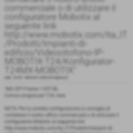
commerciale o di utilizzare il
configuratore Mobotix al
seguente link
http://www.mobotix.com/ita_IT
/Prodotti/Impianti-di-
edificio/Videocitofono-IP-
MOBOTIX-T24/Konfigurator-
T24MX-MOBOTIX"
cod.:
54.60
-
Mobotix videosorveglianza
"MX-OPT-Frame-1-EXT-BL
Cornice singola per T24, nera
NOTA: Per la corretta configurazione si consiglia di
contattare il nostro ufficio commerciale o di utilizzare il
configuratore Mobotix al seguente link
http://www.mobotix.com/ita_IT/Prodotti/Impianti-di-