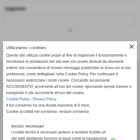
cognome
keyboard_arrow_down
close
Utilizziamo i cookies
<< PRECEDENTE
SUCCESSIVO >>
Questo sito utilizza cookie propri al fine di migliorare il funzionamento e
monitorare le prestazioni del sito web e/o cookie derivati da strumenti
Effesystem di Fabio Favati
esterni che consentono di inviare messaggi pubblicitari in linea con le tue
preferenze, come dettagliato nella Cookie Policy. Per continuare è
necessario autorizzare i nostri cookie. Cliccando sul pulsante
Sede legale -Piazza Carducci 18 55045 Pietrasanta (LU)
ACCONSENTO, acconsenti all'uso dei cookie. Ignorando questo banner e
navigando il sito acconsenti all'uso dei cookie.
Sede - Via Ottorino Ciabattini Viareggio
Cookie Policy
-
Privacy Policy
(LU)
Il tuo consenso ha una durata massima di 6 mesi.
Cookie accettati nel consenso: nessun consenso
Sede - Via della Piazza Bianca 15 56025 Pontedera (PI)
tecnici necessari
Tel. 05841530394
I cookie tecnici e necessari aiutano a rendere fruibile un
Cell. 3498103952
sito web abilitando funzioni di base come la navigazione