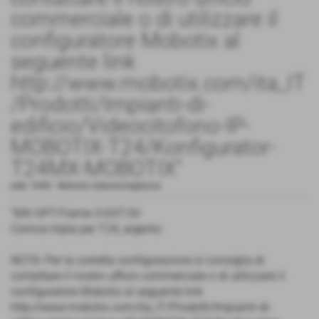
commerciale o di utilizzare il
configuratore Mobotix al
seguente link
http://www.mobotix.com/ita_IT
/Prodotti/Impianti-di-
edificio/Videocitofono-IP-
MOBOTIX-T24/Konfigurator-
T24MX-MOBOTIX"
cod.:
5440
-
Mobotix videosorveglianza
"MX-OPT-Frame-3-EXT-SV
Cornice tripla per T24, argento
NOTA: Per la corretta configurazione si consiglia di
contattare il nostro ufficio commerciale o di utilizzare il
configuratore Mobotix al seguente link
http://www.mobotix.com/ita_IT/Prodotti/Impianti-di-