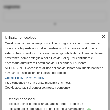
cognome
keyboard_arrow_down
close
Utilizziamo i cookies
<< PRECEDENTE
SUCCESSIVO >>
Questo sito utilizza cookie propri al fine di migliorare il funzionamento e
monitorare le prestazioni del sito web e/o cookie derivati da strumenti
Effesystem di Fabio Favati
esterni che consentono di inviare messaggi pubblicitari in linea con le tue
preferenze, come dettagliato nella Cookie Policy. Per continuare è
necessario autorizzare i nostri cookie. Cliccando sul pulsante
Sede legale -Piazza Carducci 18 55045 Pietrasanta (LU)
ACCONSENTO, acconsenti all'uso dei cookie. Ignorando questo banner e
navigando il sito acconsenti all'uso dei cookie.
Sede - Via Ottorino Ciabattini Viareggio
Cookie Policy
-
Privacy Policy
(LU)
Il tuo consenso ha una durata massima di 6 mesi.
Cookie accettati nel consenso: nessun consenso
Sede - Via della Piazza Bianca 15 56025 Pontedera (PI)
tecnici necessari
Tel. 05841530394
I cookie tecnici e necessari aiutano a rendere fruibile un
Cell. 3498103952
sito web abilitando funzioni di base come la navigazione