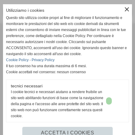
close
Utilizziamo i cookies
<< PRECEDENTE
SUCCESSIVO >>
Questo sito utilizza cookie propri al fine di migliorare il funzionamento e
monitorare le prestazioni del sito web e/o cookie derivati da strumenti
Effesystem di Fabio Favati
esterni che consentono di inviare messaggi pubblicitari in linea con le tue
preferenze, come dettagliato nella Cookie Policy. Per continuare è
necessario autorizzare i nostri cookie. Cliccando sul pulsante
Sede legale -Piazza Carducci 18 55045 Pietrasanta (LU)
ACCONSENTO, acconsenti all'uso dei cookie. Ignorando questo banner e
navigando il sito acconsenti all'uso dei cookie.
Sede - Via Ottorino Ciabattini Viareggio
Cookie Policy
-
Privacy Policy
(LU)
Il tuo consenso ha una durata massima di 6 mesi.
Cookie accettati nel consenso: nessun consenso
Sede - Via della Piazza Bianca 15 56025 Pontedera (PI)
tecnici necessari
Tel. 05841530394
I cookie tecnici e necessari aiutano a rendere fruibile un
Cell. 3498103952
sito web abilitando funzioni di base come la navigazione
effesystem@gmail.com
info@effesystem.it
della pagina e l'accesso alle aree protette del sito web. Il
Effesystem , impianti telefonici ,vendita e assistenza computer ,informatica ,
sito web non può funzionare correttamente senza questi
impianti allarme , impianti videosorveglianza ,domotica , siti internet ,
cookie.
telecamere ip . Versilia ,Viareggio , Forte dei Marmi , Lido di Camaiore ,
pontedera , pisa , Lucca ,Empoli , Livorno.
ACCETTA I COOKIES