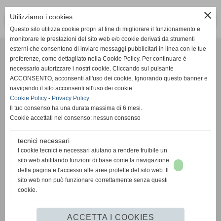
close
Utilizziamo i cookies
<< PRECEDENTE
SUCCESSIVO >>
Questo sito utilizza cookie propri al fine di migliorare il funzionamento e
monitorare le prestazioni del sito web e/o cookie derivati da strumenti
Effesystem di Fabio Favati
esterni che consentono di inviare messaggi pubblicitari in linea con le tue
preferenze, come dettagliato nella Cookie Policy. Per continuare è
necessario autorizzare i nostri cookie. Cliccando sul pulsante
Sede legale -Piazza Carducci 18 55045 Pietrasanta (LU)
ACCONSENTO, acconsenti all'uso dei cookie. Ignorando questo banner e
navigando il sito acconsenti all'uso dei cookie.
Sede - Via Ottorino Ciabattini Viareggio
Cookie Policy
-
Privacy Policy
(LU)
Il tuo consenso ha una durata massima di 6 mesi.
Cookie accettati nel consenso: nessun consenso
Sede - Via della Piazza Bianca 15 56025 Pontedera (PI)
tecnici necessari
Tel. 05841530394
I cookie tecnici e necessari aiutano a rendere fruibile un
Cell. 3498103952
sito web abilitando funzioni di base come la navigazione
effesystem@gmail.com
info@effesystem.it
della pagina e l'accesso alle aree protette del sito web. Il
Effesystem , impianti telefonici ,vendita e assistenza computer ,informatica ,
sito web non può funzionare correttamente senza questi
impianti allarme , impianti videosorveglianza ,domotica , siti internet ,
cookie.
telecamere ip . Versilia ,Viareggio , Forte dei Marmi , Lido di Camaiore ,
pontedera , pisa , Lucca ,Empoli , Livorno.
ACCETTA I COOKIES