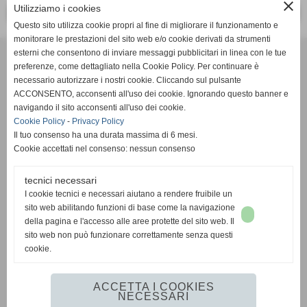
close
Utilizziamo i cookies
<< PRECEDENTE
SUCCESSIVO >>
Questo sito utilizza cookie propri al fine di migliorare il funzionamento e
monitorare le prestazioni del sito web e/o cookie derivati da strumenti
Effesystem di Fabio Favati
esterni che consentono di inviare messaggi pubblicitari in linea con le tue
preferenze, come dettagliato nella Cookie Policy. Per continuare è
necessario autorizzare i nostri cookie. Cliccando sul pulsante
Sede legale -Piazza Carducci 18 55045 Pietrasanta (LU)
ACCONSENTO, acconsenti all'uso dei cookie. Ignorando questo banner e
navigando il sito acconsenti all'uso dei cookie.
Sede - Via Ottorino Ciabattini Viareggio
Cookie Policy
-
Privacy Policy
(LU)
Il tuo consenso ha una durata massima di 6 mesi.
Cookie accettati nel consenso: nessun consenso
Sede - Via della Piazza Bianca 15 56025 Pontedera (PI)
tecnici necessari
Tel. 05841530394
I cookie tecnici e necessari aiutano a rendere fruibile un
Cell. 3498103952
sito web abilitando funzioni di base come la navigazione
effesystem@gmail.com
info@effesystem.it
della pagina e l'accesso alle aree protette del sito web. Il
Effesystem , impianti telefonici ,vendita e assistenza computer ,informatica ,
sito web non può funzionare correttamente senza questi
impianti allarme , impianti videosorveglianza ,domotica , siti internet ,
cookie.
telecamere ip . Versilia ,Viareggio , Forte dei Marmi , Lido di Camaiore ,
pontedera , pisa , Lucca ,Empoli , Livorno.
ACCETTA I COOKIES
NECESSARI