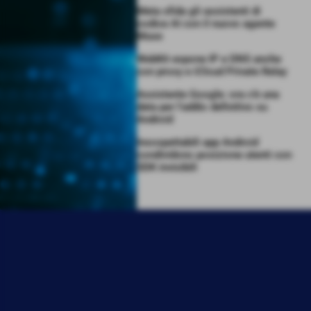
Meta sfida gli assistenti di
codice AI con il nuovo agente
Muse
WebKit espone IP e DNS anche
con proxy e iCloud Private Relay
Assistente Google: ora c’è una
data per l’addio definitivo su
Android
Insospettabili app Android
condividono posizione utenti con
SDK invisibili