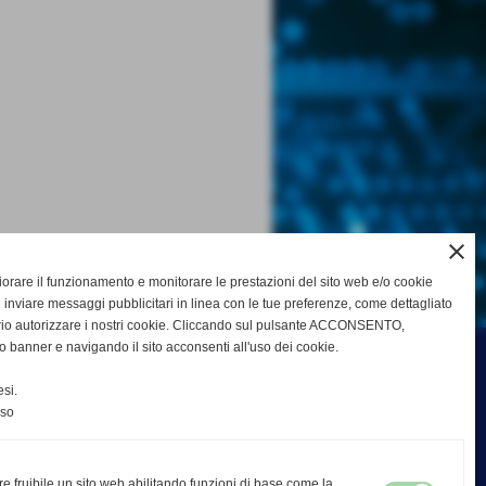
close
gliorare il funzionamento e monitorare le prestazioni del sito web e/o cookie
 inviare messaggi pubblicitari in linea con le tue preferenze, come dettagliato
rio autorizzare i nostri cookie. Cliccando sul pulsante ACCONSENTO,
o banner e navigando il sito acconsenti all'uso dei cookie.
si.
nso
re fruibile un sito web abilitando funzioni di base come la