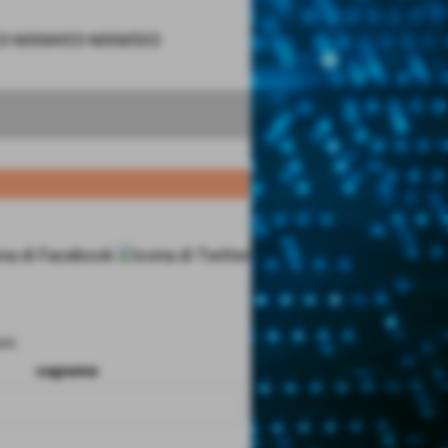
MXM363-MXM453-MXM503
ri.
cognome