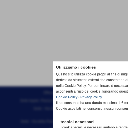
Utilizziamo i cookies
Questo sito utilizza cookie propri al fine di mi
derivati da strumenti esterni che consentono di
nella Cookie Policy. Per continuare è necessa
acconsenti all'uso dei cookie. Ignorando quest
Effesystem di Fabio Favati
Cookie Policy
-
Privacy Policy
Sede legale -Piazza Carducci 18 55045 Pietrasanta (LU)
Il tuo consenso ha una durata massima di 6 me
Sede - Via Ottorino Ciabattini Viareggio
Cookie accettati nel consenso: nessun conse
(LU)
Sede - Via della Piazza Bianca 15 56025 Pontedera (PI)
tecnici necessari
I cookie tecnici e necessari aiutano a rende