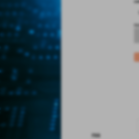
co
no
rss