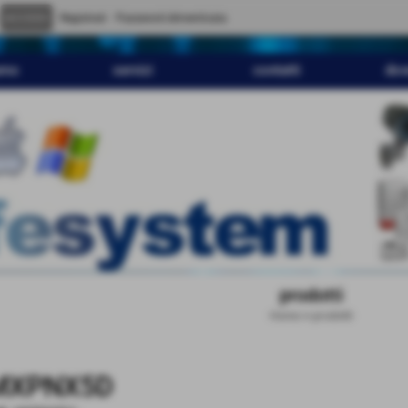
" content="
">
Registrati
Password dimenticata
amo
servizi
contatti
dov
prodotti
Home
>
prodotti
MXPNX5D