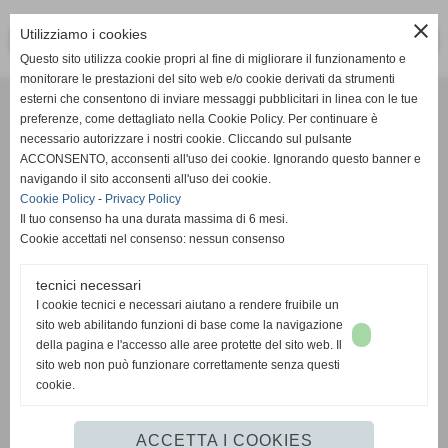
close
Utilizziamo i cookies
<< PRECEDENTE
SUCCESSIVO >>
Questo sito utilizza cookie propri al fine di migliorare il funzionamento e
monitorare le prestazioni del sito web e/o cookie derivati da strumenti
Effesystem di Fabio Favati
esterni che consentono di inviare messaggi pubblicitari in linea con le tue
preferenze, come dettagliato nella Cookie Policy. Per continuare è
necessario autorizzare i nostri cookie. Cliccando sul pulsante
Sede legale -Piazza Carducci 18 55045 Pietrasanta (LU)
ACCONSENTO, acconsenti all'uso dei cookie. Ignorando questo banner e
navigando il sito acconsenti all'uso dei cookie.
Sede - Via Ottorino Ciabattini Viareggio
Cookie Policy
-
Privacy Policy
(LU)
Il tuo consenso ha una durata massima di 6 mesi.
Cookie accettati nel consenso: nessun consenso
Sede - Via della Piazza Bianca 15 56025 Pontedera (PI)
tecnici necessari
Tel. 05841530394
I cookie tecnici e necessari aiutano a rendere fruibile un
Cell. 3498103952
sito web abilitando funzioni di base come la navigazione
effesystem@gmail.com
info@effesystem.it
della pagina e l'accesso alle aree protette del sito web. Il
Effesystem , impianti telefonici ,vendita e assistenza computer ,informatica ,
sito web non può funzionare correttamente senza questi
impianti allarme , impianti videosorveglianza ,domotica , siti internet ,
cookie.
telecamere ip . Versilia ,Viareggio , Forte dei Marmi , Lido di Camaiore ,
pontedera , pisa , Lucca ,Empoli , Livorno.
ACCETTA I COOKIES